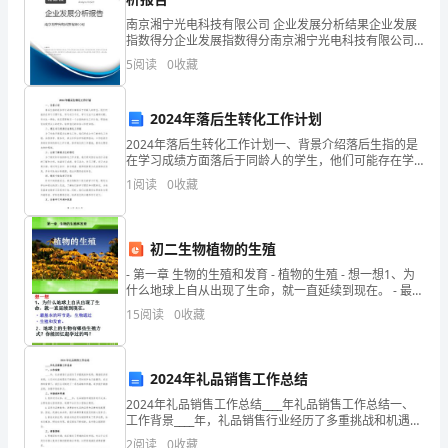
活
南京湘宁光电科技有限公司 企业发展分析结果企业发展
马振兴很聪明。
动
指数得分企业发展指数得分南京湘宁光电科技有限公司
综合得分说明：企业发展指数根据企业规模、企业创
5
阅读
0
收藏
新、企业风险、企业活力四个维度对企业发展情况进行
也
评价。
拉
2024年落后生转化工作计划
开
2024年落后生转化工作计划一、背景介绍落后生指的是
在学习成绩方面落后于同龄人的学生，他们可能存在学
习习惯不良、学习动力不足、学习方法不正确等问题。
了
1
阅读
0
收藏
针对这一群体，我们需要制定一个全面的转化工作计
划，帮
序
不亦乐乎，脸上流着颗颗汗珠。
初二生物植物的生殖
幕。
- 第一章 生物的生殖和发育 - 植物的生殖 - 想一想1、为
什么地球上自从出现了生命，就一直延续到现在。 - 最基
本
15
阅读
0
收藏
这
一
2024年礼品销售工作总结
天，
2024年礼品销售工作总结____年礼品销售工作总结一、
工作背景____年，礼品销售行业经历了多重挑战和机遇。
我
随着经济的发展，人们对礼品的需求不断增长，同时竞
2
阅读
0
收藏