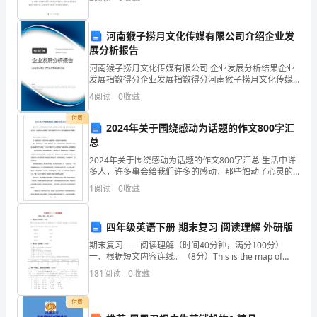
争也日益激烈。在这样的背景下，我们公司制定
校
师
河南猴子捞月文化传媒有限公司介绍企业发
展分析报告
生
河南猴子捞月文化传媒有限公司 企业发展分析结果企业
发展指数得分企业发展指数得分河南猴子捞月文化传媒
聚
有限公司综合得分说明：企业发展指数根据企业规模、
4
阅读
0
收藏
企业创新、企业风险、企业活力四个维度对企业发展情
集
况进
付费
2024年关于围绕感动为话题的作文800字汇
在
总
曲
2024年关于围绕感动为话题的作文800字汇总 生活中许
多人，许多事会给我们许多的感动，那些触动了心灵的
江
人会恒久留在我们的记忆里，挥之不去。今日我在这给
1
阅读
0
收藏
大家整理了以感动为话题的作文800字，接下
公
四年级英语下册 期末复习 阅读理解 外研版
园
期末复习------阅读理解（时间40分钟，满分100分）
门
一、根据短文内容连线。（8分）This is the map of
China. In the north, it’s Harbin. Sha
181
阅读
0
收藏
口，
一
付费