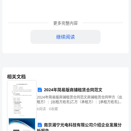
到
了，
学
更多完整内容
校
继续阅读
开
展
的
“我
相关文档
植
2024年简易版商铺租赁合同范文
树，
2024年简易版商铺租赁合同范文商铺租赁合同甲方（出
我
租方）：[出租方姓名]乙方（承租方）：[承租方姓名]根
据中华人民共和国法律法规的规定，甲乙双方本着平等
6
阅读
0
收藏
自愿、公平互利的原则，经友好协商，就[商铺地址
快
乐”
南京湘宁光电科技有限公司介绍企业发展分
析报告