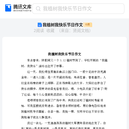
我
我植树我快乐节日作文
植
我植树我快乐节日作文
付费
树
2
阅读
收藏
（
来自
：
贤阅文档
）
我
快
乐
节
日
作
树，我快乐”活动也拉开了序幕。
文