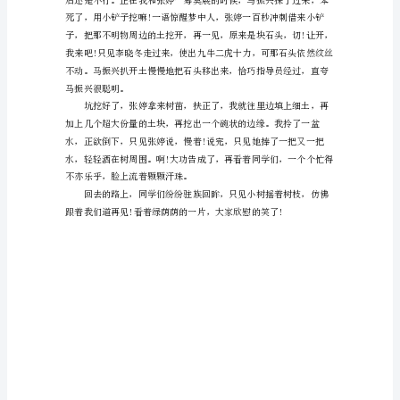
去
春
来，
中……
转
眼
间
又
一
个
3.12
植
树
节