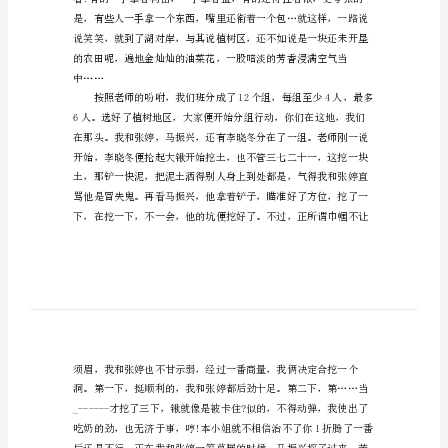
我
植
树
我
快
乐
节
日
挽起袖子就往人群里冲。
作
文
东