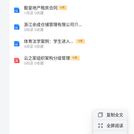
节
懿皇地产租房合同
付费
1
阅读
0
收藏
系
浙江余成仓储管理有限公司介绍企业发展分析报告
0
阅读
0
收藏
列
体育法学案例：学生进入铅球投掷区致伤案
付费
4
阅读
0
收藏
活
云之家组织架构分级管理
付费
动
0
阅读
0
收藏
企
划
沈
阳
复制全文
建
全屏阅读