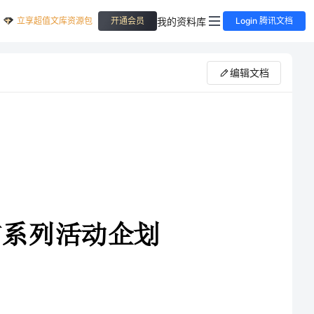
立享超值文库资源包
我的资料库
开通会员
Login 腾讯文档
编辑文档