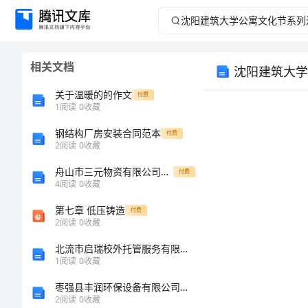
沈
阳
相关文档
沈阳建筑大学
建
关于温暖的的作文
付费
筑
1
阅读
0
收藏
钢结构厂房安装合同范本
大
付费
2
阅读
0
收藏
学
舟山市三元物资有限公司介绍企业发展分析报告
付费
4
阅读
0
收藏
公
第七章 低压铸造
付费
2
阅读
0
收藏
寓
北流市启瑞校外托管服务有限公司介绍企业发展分析报告
文
1
阅读
0
收藏
枣强县丰润环保设备有限公司介绍企业发展分析报告
化
2
阅读
0
收藏