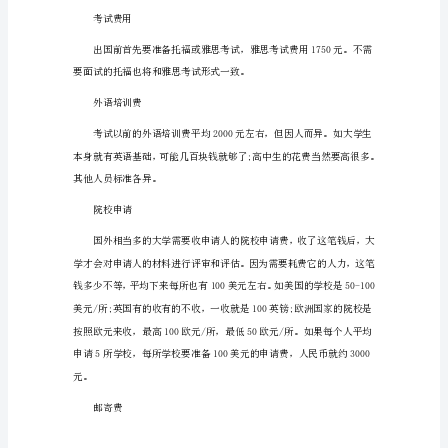
费
7.中国香港$22443
用
排
8.日本$19164
行
9.俄罗斯$9441
及
花
10.中国大陆$8766
费
清
11.中国台湾$8257
单
12.西班牙$7006
出
国
本