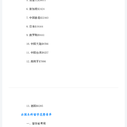
及
花
出国本科留学费用排行
费
1.澳大利亚$38516
清
2.美国$35705
单
出
3.英国$30325
国
4.阿联酋$27375
本
科
5.加拿大$26011
留
学
6.新加坡$2424