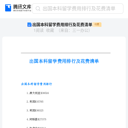
出
出国本科留学费用排行及花费清单
国
出国本科留学费用排行及花费清单
付费
本
1
阅读
收藏
（
来自
：
三一办公
）
科
留
学
费
用
排
行