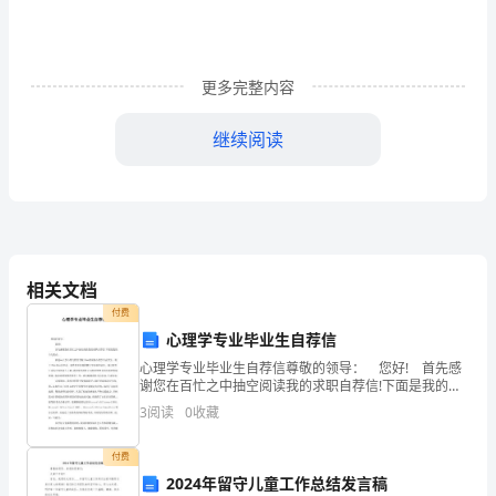
科
留
更多完整内容
学
继续阅读
费
用
13.德国$6285
排
出国本科留学花费清单
行
相关文档
1.
一、留学前费用
付费
澳
心理学专业毕业生自荐信
大
心理学专业毕业生自荐信尊敬的领导： 您好! 首先感
考试费用
谢您在百忙之中抽空阅读我的求职自荐信!下面是我的个
人简介。 我是**大学心理与教育学院20**级应用心理
利
3
阅读
0
收藏
学专业学生，将于20**年**月毕业。获
亚
付费
要面试的托福也
$38516
2024年留守儿童工作总结发言稿