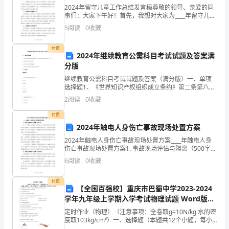
2024年留守儿童工作总结发言稿尊敬的领导、亲爱的同
2.
事们：大家下午好！首先，我想对大家为____年留守儿童
外语培训费
工作所付出的辛勤努力表示衷心的感谢！我们的工作团
5
阅读
0
收藏
美
队始终坚守初心，用心去关爱、呵护每一位留守儿童
国
付费
2024年继续教育公需科目考试试题及答案满
$35705
分版
继续教育公需科目考试试题及答案（满分版）一、单项
3.
选择题1、《世界知识产权组织成立条约》第二条第八项
其他人员标准各异。
不包括其中哪一项？（ ）A、文学、艺术和科学作品B、
英
2
阅读
0
收藏
人类一切活动领域的创造C、演出艺术家的演出以
国
付费
院校申请
2024年触电人身伤亡事故现场处置方案
$30325
2024年触电人身伤亡事故现场处置方案____年触电人身
伤亡事故现场处置方案1. 事故现场评估与隔离（500字）
4.
在____年触电人身伤亡事故发生后，首先需要进行事故现
6
阅读
0
收藏
场的评估和隔离。评估的目的是确保现
阿
付费
联
【全国百强校】重庆市巴蜀中学2023-2024
学年九年级上学期入学考试物理试题 Word版无
酋
答案
定时作业（物理）（注意事项：全卷取g=10N/kg 水的密
$27375
度取103kg/cm³）一、选择题（本题共12个小题，每小
题只有一个选项最符合题意，每小题3分，共36分）1. 同