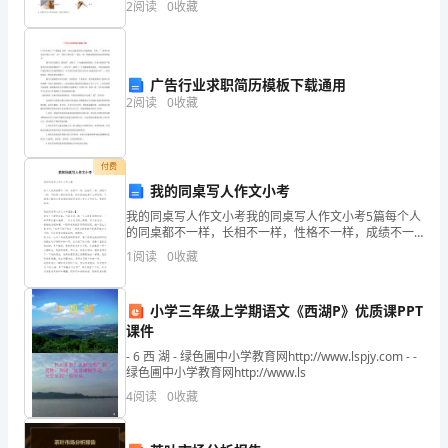
2
阅读
0
收藏
学们根据这一年的物理学习
5.
加
广告行业求职简历模板下载通用
拿
元。
2
阅读
0
收藏
大
邮寄费
$26011
付费
6.
我的同桌写人作文小考
我的同桌写人作文小考我的同桌写人作文小考5篇每个人
新
的同桌都不一样，长相不一样，性格不一样，成绩不一
样，不妨想一想你的同桌，然后说说他是什么样的吧。
加
1
阅读
0
收藏
下面是小编为大家收集的我的同桌写人作文小考例文，
希
坡
小学三年级上学期语文《西湖P》优质课PPT
$
课件
- 6 西 湖 - 绿色圃中小学教育网http://www.lspjy.com - -
出
绿色圃中小学教育网http://www.ls
国
4
阅读
0
收藏
本
科