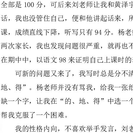
两次家长，我也发现问题很严重，就再也不在课上讲话了，并且我
在期中中，以语文98来证明自己上课时的表现。
可新的问题又来了，我写时总是分不清楚三个同音字“的、
地、得”。杨老师并没有骂我，给我一张纸，上面有二十句话，都
缺一个字，让我在“的、地、得”中选一个填进去，这样杨老师又
帮我克服了一个困难。
我的性格内向，不喜欢举手发言，刘老师曾说我“真人不露
相”，但杨老师还是找到了帮我解决这个问题的方法，他让任中玉
和我同桌，上课时他不停地举手，我看他举手就不舒服，好似我什
么都不会似的，为了证明自己也很棒，便举手发言了……
杨老师改掉了我很多毛病，我却没有报答她，期末考试快到
了，我认真复习，终于在暑假前几天，以全年