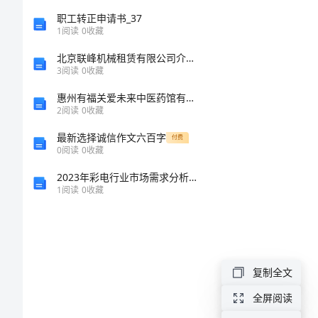
文
职工转正申请书_37
1
阅读
0
收藏
我
北京联峰机械租赁有限公司介绍企业发展分析报告
3
阅读
0
收藏
和
老
惠州有福关爱未来中医药馆有限公司介绍企业发展分析报告
2
阅读
0
收藏
师
最新选择诚信作文六百字
付费
的
0
阅读
0
收藏
故
2023年彩电行业市场需求分析报告及未来五至十年行业预测报告
1
阅读
0
收藏
事
500
字
作
复制全文
文
全屏阅读