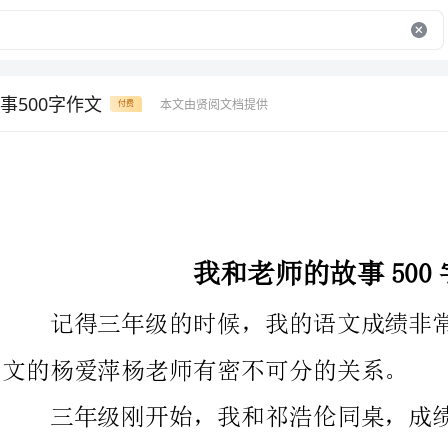
事500字作文
本文由贤阅文档提供
付费
我和老师的故事500字作文
记得三年级的时候，我的语文成绩非常好，当然，这和教我语
文的杨爱萍杨老师有密不可分的关系。
三年级刚开始，我和祁浩伦同桌，成绩还不错，特别是听写，
全部是100分，可后来刘老师让我和黄泽宇同桌，因为他很爱讲
话，我也没管住自己，便和他讲起话来，所以没能认真听老师讲
课，成绩直线下降，听写只有94分。杨老师