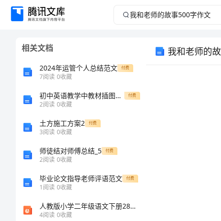
我
和
相关文档
我和老师的故
老
2024年运管个人总结范文
付费
师
7
阅读
0
收藏
初中英语教学中教材插图的运用
的
付费
2
阅读
0
收藏
故
土方施工方案2
付费
3
阅读
0
收藏
事
师徒结对师傅总结_5
付费
2
阅读
0
收藏
500
毕业论文指导老师评语范文
付费
字
1
阅读
0
收藏
人教版小学二年级语文下册28丑小鸭教学课件
作
4
阅读
0
收藏