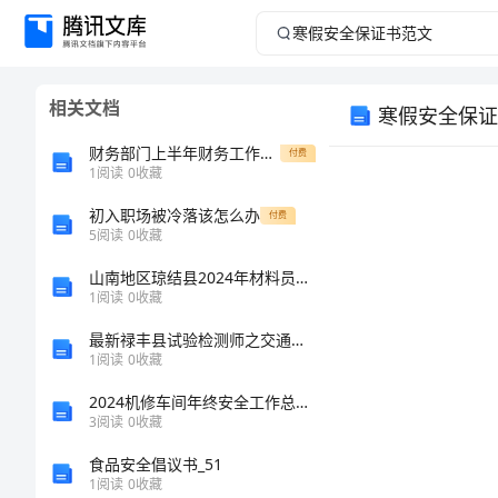
寒
假
相关文档
寒假安全保证
安
财务部门上半年财务工作总结
付费
全
1
阅读
0
收藏
初入职场被冷落该怎么办
保
付费
5
阅读
0
收藏
证
山南地区琼结县2024年材料员专业管理实务（A卷）
1
阅读
0
收藏
书
最新禄丰县试验检测师之交通工程考试题库【考点提分】
1
阅读
0
收藏
范
2024机修车间年终安全工作总结范文
文
3
阅读
0
收藏
食品安全倡议书_51
寒
1
阅读
0
收藏