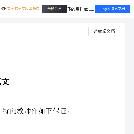
立享超值文库资源包
我的资料库
开通会员
Login 腾讯文档
编辑文档
路抢劫及时告诉父母
生疏人的甜言蜜语所