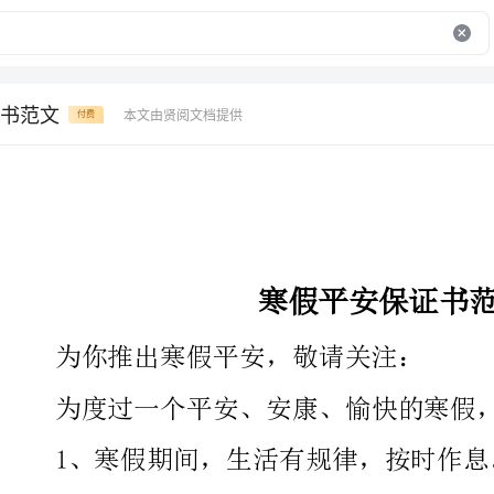
书范文
本文由贤阅文档提供
付费
寒假平安保证书范文
为你推出寒假平安，敬请关注：
为度过一个平安、安康、愉快的寒假，特向教师作如下保证：
1、寒假期间，生活有规律，按时作息。
2、遵守社会公德，保护公共设施，做一名文明的学生。
3、加强自我保护意识。遇到敲诈讹诈、拦
或打报警。不承受生疏人的小恩小惠，不被