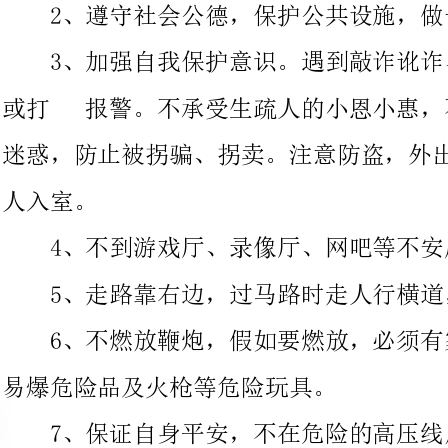
迷惑，防止被拐骗、拐卖。注意防盗，外出时关好门窗，不让生疏
4、不到游戏厅、录像厅、网吧等不安康场所玩耍。
5、走路靠右边，过马路时走人行横道，不攀爬沿街护栏。
6、不燃放鞭炮，假如要燃放，必须有家长
易爆危险品及火枪等危险玩具。
7、保证自身平安，不在危险的高压线周围玩。
8、注意用电平安，不乱动电源、插座及各
或操作电器设备。
9、遵守交通法规，注意平安，不在马路上
上追逐打闹、玩耍、游戏；乘坐交通工具保障平安。乘车时不将
头、手伸出窗外。乘车注意文明礼貌，主动给老人和残疾人让座，