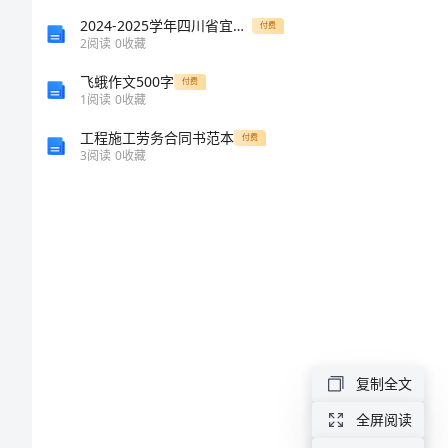
假
2024-2025学年四川省宜宾市南溪区三中学八年级物理第一学期期末质量跟踪监视模拟试题含解析
付费
2
阅读
0
收藏
平
人入室。
飞蛾作文500字
安
付费
1
阅读
0
收藏
保
工程施工劳务合同书范本
付费
证
3
阅读
0
收藏
书
范
文
为
你
复制全文
推
全屏阅读
出