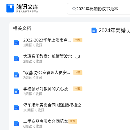
2024
年
相关文档
2024年离婚
离
2022-2023学年上海市卢湾高级中学英语高三第一学期期末考试试题含解析
付费
婚
2
阅读
0
收藏
协
大班音乐教案：单簧管波尔卡_3
2
阅读
0
收藏
议
“双基”办公室管理人员安全生产岗位责任制
付费
2
阅读
0
收藏
书
学校领导对教师的关心及事迹材料
付费
2
阅读
0
收藏
范
停车场地买卖合同 标准版模板全
本
26
阅读
0
收藏
二手商品房买卖合同范本
2024
付费
6
阅读
0
收藏