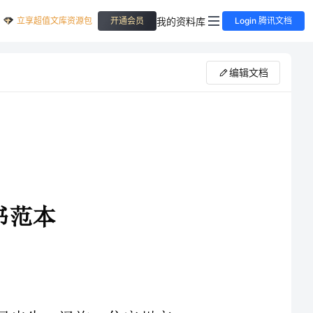
立享超值文库资源包
我的资料库
开通会员
Login 腾讯文档
编辑文档