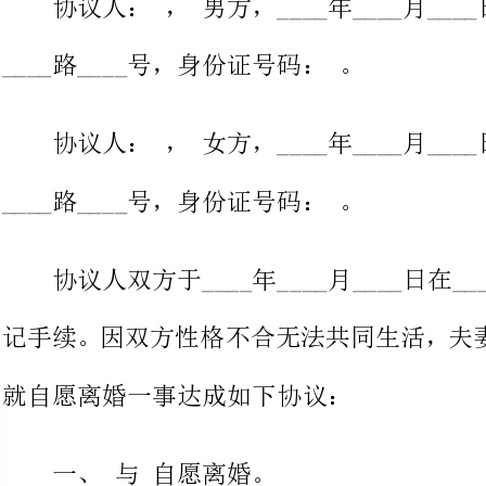
协议人：，女方，____年____月____日出生，汉族，住广州市
____路____号，身份证号码：。
协议人双方于____年____月____日在____区人民政府办理结婚登
记手续。因双方性格不合无法共同生
就自愿离婚一事达成如下协议：
一、与自愿离婚。
二、夫妻双方共有的位于广州市区新村___路___
登记在男方名下，系双方共同财产。现双方约定：
离婚后，该套房屋由双方共同出
费由双方各自承担一半，出售所得资产由双方各分一半。