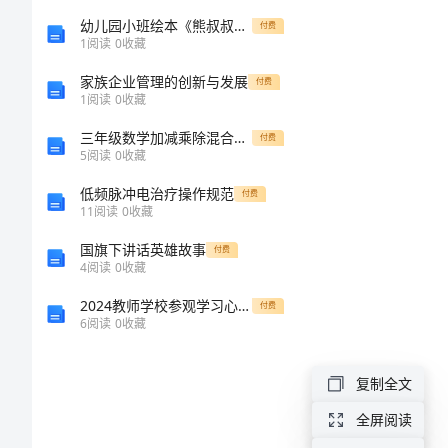
年
幼儿园小班绘本《熊叔叔的派对》教案[修改版]
付费
离
1
阅读
0
收藏
婚
家族企业管理的创新与发展
付费
1
阅读
0
收藏
协
三年级数学加减乘除混合运算练习试题
付费
议
5
阅读
0
收藏
书
低频脉冲电治疗操作规范
付费
11
阅读
0
收藏
范
国旗下讲话英雄故事
本
付费
4
阅读
0
收藏
2024
2024教师学校参观学习心得体会
付费
年
6
阅读
0
收藏
离
复制全文
婚
全屏阅读
协