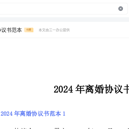
协议书范本
本文由三一办公提供
付费
2024年离婚协议书范本
2024年离婚协议书范本1
协议人：，男方，____年____月____日出生，汉族，住广州市
____路____号，身份证号码：。