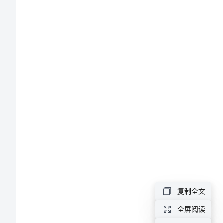
800
字
关
于
严
于
律
己
的
演
复制全文
讲
全屏阅读
稿