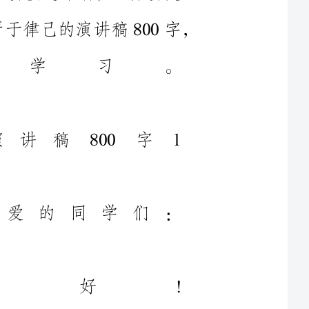
于严于律己的演讲稿800字1
亲爱的同学们：
大家好!
。但是仅靠严厉的规章制度
!古希腊柏拉图说过：“自制
的控制。”可见，自律对我们
重大的意义。