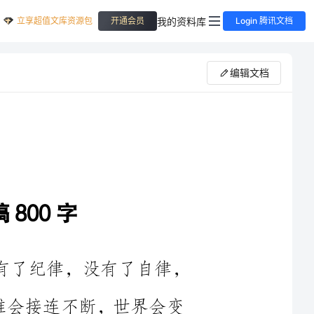
立享超值文库资源包
我的资料库
开通会员
Login 腾讯文档
编辑文档
重要的事情。如果没有了纪律，没有了自律，
外灾难会接连不断，世界会变
得混乱不堪。以下是为大家整理的关于严于律己的演讲稿800字，
考学习。