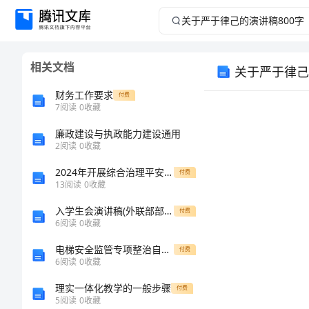
关
于
相关文档
关于严于律己
严
财务工作要求
付费
于
7
阅读
0
收藏
廉政建设与执政能力建设通用
律
2
阅读
0
收藏
己
2024年开展综合治理平安建设宣传月活动总结
付费
13
阅读
0
收藏
的
入学生会演讲稿(外联部部长)范例
付费
6
阅读
0
收藏
演
电梯安全监管专项整治自查工作方案与电梯安装安全方案汇编
付费
讲
6
阅读
0
收藏
理实一体化教学的一般步骤
付费
稿
5
阅读
0
收藏