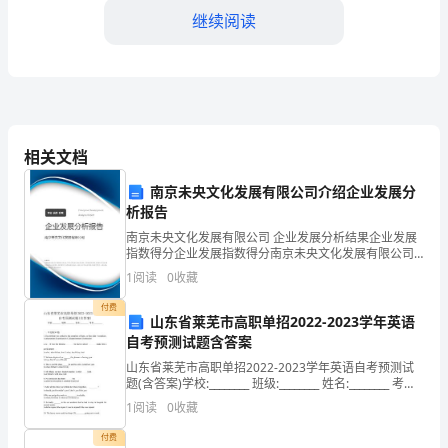
____
继续阅读
年
是
我
相关文档
第
一
南京未央文化发展有限公司介绍企业发展分
析报告
次
南京未央文化发展有限公司 企业发展分析结果企业发展
指数得分企业发展指数得分南京未央文化发展有限公司
参
综合得分说明：企业发展指数根据企业规模、企业创
1
阅读
0
收藏
新、企业风险、企业活力四个维度对企业发展情况进行
学习情况，征询他们
加
评价。
付费
山东省莱芜市高职单招2022-2023学年英语
小
自考预测试题含答案
学
山东省莱芜市高职单招2022-2023学年英语自考预测试
题(含答案)学校:________ 班级:________ 姓名:________ 考
号:________一、单选题(30题)1.The pr
支
1
阅读
0
收藏
教
付费