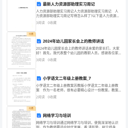
三、来年计划：
最新人力资源部助理实习周记
的
人力资源部助理实习周记人力资源部助理实习周记 人
力资源部助理实习周记写得怎么样了?以下是人力资源部
一
助理实习周记，以供赏析和参考借鉴! 人力资源部助理实
3
阅读
0
收藏
习周记【1】 (第一周) 实习内容
年，
付费
这
2024年幼儿园家长会上的教师讲话
一
2024年幼儿园家长会上的教师讲话亲爱的家长们，大家
好！首先，我代表整个幼儿园的教职人员，感谢各位家
年
长对我们工作的支持和信任。在过去的一年里，我们一
3
阅读
0
收藏
起见证了孩子们的成长和进步，也有幸与各位家长建立
的
了起
工
小学语文二年级上册教案_7
小学语文二年级上册教案苏教版小学语文二年级上册教
作
案 作为一名老师，很有必要精心设计一份教案，教案
是教学活动的总的组织纲领和行动方案。教案应该怎么
经
2
阅读
0
收藏
写才好呢？以下是小编收集整理的苏教版小学语文二年
平，为学生提供更好的教育服务。
级
历
付费
网络学习与培训
丰
网络学习与培训通过网络学习与培训，使我深深地认识
到，作为教师要适应时代发展，看 清形势，树立终身学