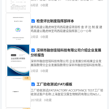
工
合股人平等协商，本着互利合作的原则，签订本协议，
6
阅读
0
收藏
以供信守。以下简称合股人为甲、乙、丙
作
会
检查评比制度指挥部样本
建鸡高速公路虎林至鸡西段建设项目检 查 评 比 制 度 建
议
鸡高速公路虎林至鸡西段建设指挥部二○一○年
的
2
阅读
0
收藏
主
深圳市融创佳铭科技有限公司介绍企业发展
持
分析报告
深圳市融创佳铭科技有限公司 企业发展分析结果企业发
人。
展指数得分企业发展指数得分深圳市融创佳铭科技有限
公司综合得分说明：企业发展指数根据企业规模、企业
我
2
阅读
0
收藏
创新、企业风险、企业活力四个维度对企业发展情况进
行评
是
付费
工厂验收测试(FAT)模板
XX，
工厂验收测试(FAT)FACTORY ACCEPTANCE TEST工厂验
收测试客户名称:上海复宏汉霖生物制药有限公司NO./合
真
同编号:ZZC150001机组编号:AHU-1-04机组型号:TBC26
207
阅读
0
收藏
诚