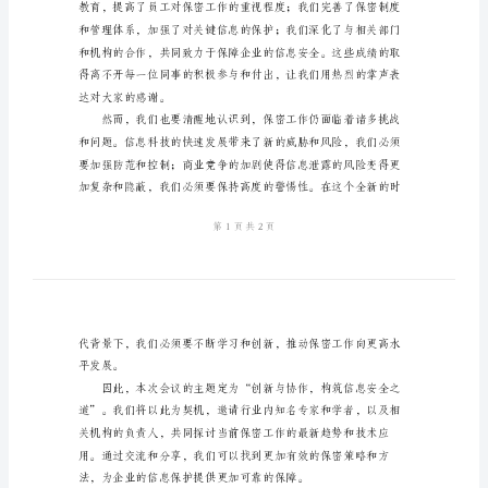
词
事们，共同参与这次重要的会议。
精
编
2024
年
保
密
工
作
会
议
主