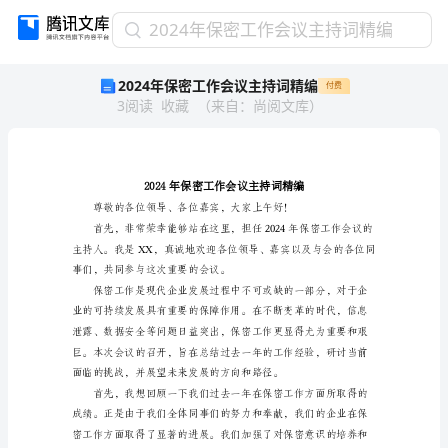
2024
2024年保密工作会议主持词精编
年
2024年保密工作会议主持词精编
付费
保
3
阅读
收藏
（
来自
：
尚阅文库
）
密
工
作
会
议
主
持