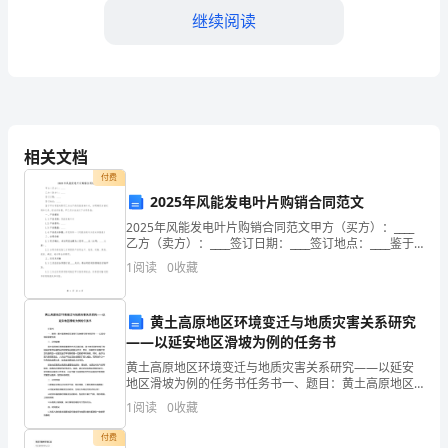
位
继续阅读
嘉
宾，
大
家
平发展。
相关文档
上
付费
2025年风能发电叶片购销合同范文
午
2025年风能发电叶片购销合同范文甲方（买方）：____
好！
乙方（卖方）：____签订日期：____签订地点：____鉴于
甲方有意向购买乙方生产的风能发电叶片，为明确双方
1
阅读
0
收藏
首
的权利和义务，经友好协商，甲乙双方
先，
黄土高原地区环境变迁与地质灾害关系研究
——以延安地区滑坡为例的任务书
非
黄土高原地区环境变迁与地质灾害关系研究——以延安
常
地区滑坡为例的任务书任务书一、题目：黄土高原地区
环境变迁与地质灾害关系研究——以延安地区滑坡为例
1
阅读
0
收藏
荣
二、研究背景黄土高原地区是我国重要的生态环境区
域，其土地
付费