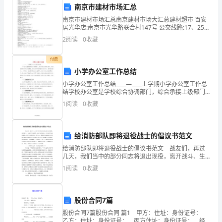
幸
南京市建材市场汇总
能
南京市建材市场汇总南京建材市场大汇总建材超市 百安
居光华店:南京市光华路联合村147号 公交线路:17、25、
81路等（牌楼站） 百安居雨花店:南京市宁溧路286号 公
够
的创新和进步。
2
阅读
0
收藏
交线路:101、10
站
付费
在
小学办公室工作总结
小学办公室工作总结____—____上学期小学办公室工作总
这
结学校办公室是学校综合协调部门，综合承接上级部门
指示，综合协调处理学校行政事务，是校领导和各职能
1
阅读
0
收藏
里，
部门的中介，是学校的窗口。一学期来，在上级领导
担
给消防部队即将退役战士的倡议书范文
任
给消防部队即将退役战士的倡议书范文 战友们，再过
2024
几天，我们当中的部分同志将退出现役，离开战斗、生
活几年的警营；离开朝夕相处，结下深厚友谊的战友；
1
阅读
0
收藏
离开时刻像兄长一样关心、照顾你们成长进步的各级干
年
部和可
保
而努力奋斗！
股份合同7篇
密
股份合同7篇股份合同 篇1 甲方：住址：身份证号：
乙方：住址：身份证号： 丙方住址：身份证号： 经