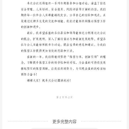
持
词
精
达对大家的感谢。
编
尊
敬
的
各
位
领
导、
各
更多完整内容