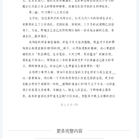
园
联
系
年
度
或轻快或缓慢的律动。
工
作
总
第1页共
结
汇
更多完整内容