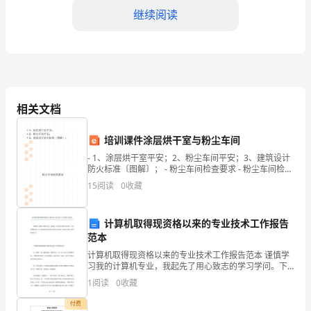
编
继续阅读
幼
儿
园
实
相关文档
习
培训课件涂层烘干室与粉尘车间
期
- 1、涂层烘干室平安；2、粉尘车间平安；3、建筑设计
防火标准〔图解〕； - 粉尘车间检查要求 - 粉尘车间检查
个
表
15
阅读
0
收藏
人
计算机取得现资格以来的专业技术工作报告
工
范本
作
计算机取得现资格以来的专业技术工作报告范本 谨慎学
习我的计算机专业，我起先了用心致志的学习学问。下
总
面是整理的关于计算机取得现资格以来的专业技术工作
1
阅读
0
收藏
报告范本，欢送阅读参考!
第二篇：实习期个人工作总结
结
付费