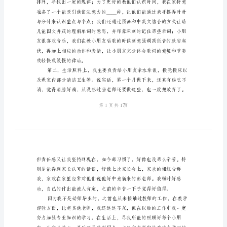
总
结
(多
篇)
与
幼
月来的工作情况向大家汇报一下：
儿
园
家