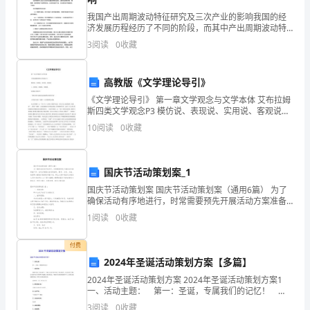
作，
我国产出周期波动特征研究及三次产业的影响我国的经
三
济发展历程经历了不同的阶段，而其中产出周期波动特
征是一个重要的经济现象。因此，本文将探讨我国产出
3
阅读
0
收藏
个
周期波动特征的研究，并且分析三次产业对我国经济波
制作表格文档。
动的影响
月
高教版《文学理论导引》
的
《文学理论导引》 第一章文学观念与文学本体 艾布拉姆
斯四类文学观念P3 模仿说、表现说、实用说、客观说
试
1、实用说、表现说、客观说。 实用说:参见P5 “把艺术作
10
阅读
0
收藏
品视为达到某种目的的手段” (中国古代
用
期
国庆节活动策划案_1
国庆节活动策划案 国庆节活动策划案（通用6篇） 为了
转
确保活动有序地进行，时常需要预先开展活动方案准备
工作，活动方案是从活动的目的、要求、方式、方法、
1
阅读
0
收藏
眼
进度等方面进行安排的书面计划。那么大家
有着落、件件有落实。
就
付费
2024年圣诞活动策划方案【多篇】
要
2024年圣诞活动策划方案 2024年圣诞活动策划方案1
过
一、活动主题： 第一：圣诞，专属我们的记忆！
二、活动目的： 温暖平安夜，狂欢圣诞节。广播站与
题，主要表现在：
3
阅读
0
收藏