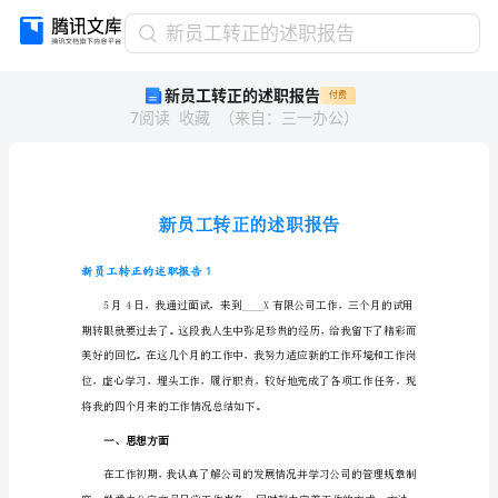
新
新员工转正的述职报告
员
新员工转正的述职报告
付费
工
7
阅读
收藏
（
来自
：
三一办公
）
转
正
的
述
职
报
告