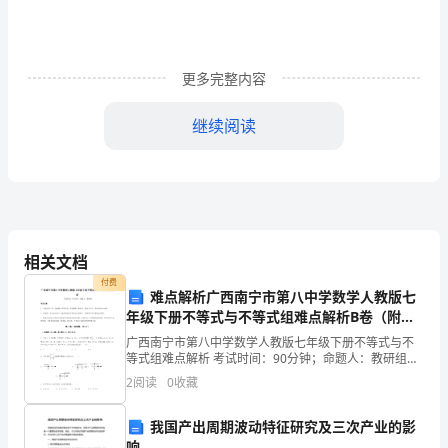
我
通
过
更多完整内容
面
继续阅读
试，
来
到
____X
相关文档
有
付费
难点解析广西南宁市第八中学数学人教版七
限
年级下册不等式与不等式组难点解析B卷（附答
案详解）
广西南宁市第八中学数学人教版七年级下册不等式与不
公
2.积极主动地搞好文案管理
等式组难点解析 考试时间：90分钟；命题人：教研组考
生注意：1、本卷分第I卷（选择题）和第Ⅱ卷（非选择
司
2
阅读
0
收藏
题）两部分，满分100分，考试时间90分钟2、答卷
工
我国产出周期波动特征研究及三次产业的影
响