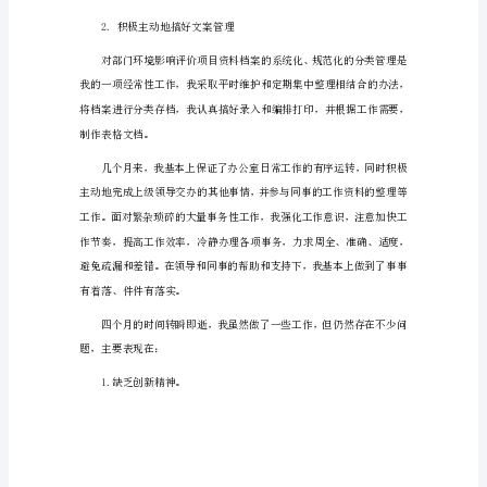
工
转
正
的
述
苦奋斗的精神。
职
二、工作方面
报
告
1
工作，始终以100%的状态对待工作。
5
月
1.耐心细致地做好财务工作
4
日，