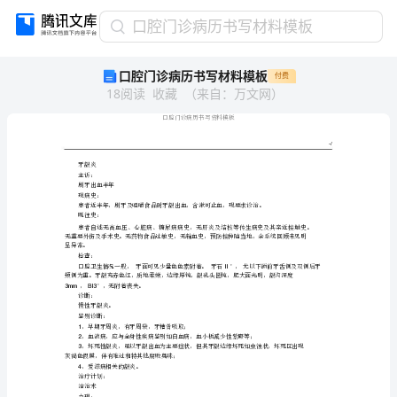
口
口腔门诊病历书写材料模板
腔
口腔门诊病历书写材料模板
付费
门
18
阅读
收藏
（
来自
：
万文网
）
诊
病
历
书
写
材
料