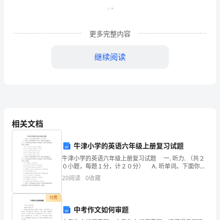
腔
口
咀
嚼
更多完整内容
医嘱：
食
继续阅读
品
时
牙周炎
牙
主诉：
龈
下前牙松动半年
相关文档
出
现病史：
牛津小学的英语六年级上册复习试题
血，
牛津小学的英语六年级上册复习试题 一. 听力. （共２
含
０小题，每题１分，计２０分） A. 听单词。下面你将
出，要求诊治。
听到５个单词，请同学们在每题的Ａ、Ｂ、Ｃ三个选项
20
阅读
0
收藏
中选出与所听内容一致的选项，将其序号填
漱
既往史：
付费
可
中考作文如何审题