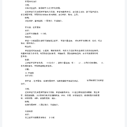
半
年
3mmBI3
现
诊断：
慢性牙龈炎。
病
鉴别诊断：
史：
患
1
2
者
3
近
灰褐色假膜，伴有难过和特其
半
4
年，
治疗计划：
刷
洁治术
牙
办理：
及