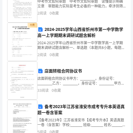
止
中考作文如何审题 中考作文如何审题 读懂提示明确
立意 审题能力实际是考生必备的一种能力，牵涉到筛
显异常。
血，
选、提取信息，进行理性分析，然后综合、归纳、概
2
阅读
0
收藏
括、提炼能力的考查。“上海市中考作文分项相加评分
检查：
现
付费
腔
口
2024-2025学年山西省忻州巿第一中学数学
要
高一上学期期末调研试题含解析
求
2024-2025学年山西省忻州巿第一中学数学高一上学期
期末调研试题含解析一、单选题（本题共8小题，每题5
诊
分，共40分）1、下列函数中，既是奇函数又在区间上是
2
阅读
0
收藏
增函数的是（）A. B.C. D.2、设定
I-II
治。
店面转租合同协议书
既
店面转租合同协议书甲方：__________，身份证号：
往
__________乙方：__________，身份证号：__________甲方在
____有门面____间，乙方自愿承租，经甲乙双方平等协商
33
阅读
0
收藏
史：
同
患
备考2023年江苏省淮安市成考专升本英语真
题一卷含答案
者
【备考2023年】江苏省淮安市【成考专升本】英语真题
自
一卷（含答案）学校:________ 班级:________ 姓名:________
考号:________一、阅读理解(10题)1.52. It
5
阅读
0
收藏