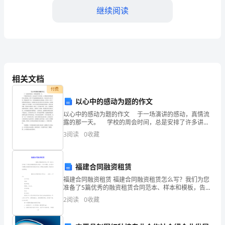
继续阅读
学
院
办
公
相关文档
室
付费
以心中的感动为题的作文
上
优势。
以心中的感动为题的作文 于一场演讲的感动，真情流
半
露的那一天。 学校的周会时间，总是安排了许多讲
座，大多数的讲者都是提供自己的经验，但听了多也渐
3
阅读
0
收藏
年
渐感到枯燥乏味，但这次却与以往不同，整段演讲听下
来
工
福建合同融资租赁
作
福建合同融资租赁 福建合同融资租赁怎么写？我们为您
行。
准备了5篇优秀的融资租赁合同范本、样本和模板，告诉
总
您书写福建合同融资租赁在排版和内容上有哪些注意事
2
阅读
0
收藏
项，希
结