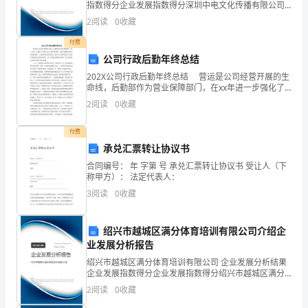
转
指数得分企业发展指数得分深圳中电文化传播有限公司
综合得分说明：企业发展指数根据企业规模、企业创
2
阅读
0
收藏
新、企业风险、企业活力四个维度对企业发展情况进行
眼
评价。
付费
间
公司行政后勤年终总结
____
202X公司行政后勤年终总结 营运是公司经营开展的生
命线，后勤部作为营业保障部门，在xx年进一步强化了
年
以营业为中心的效劳理想，加强与前勤营业部门的沟通
2
阅读
0
收藏
协调，主动获得效劳需求信息，提升员工的效劳意识
已
付费
经
承兑汇票转让协议书
合同编号： 年 字第 号 承兑汇票转让协议书 受让人（下
过
称甲方）： 法定代表人：
3
阅读
0
收藏
去
了
绍兴市越城区满分体育培训有限公司介绍企
上
业发展分析报告
绍兴市越城区满分体育培训有限公司 企业发展分析结果
半
企业发展指数得分企业发展指数得分绍兴市越城区满分
体育培训有限公司综合得分说明：企业发展指数根据企
2
阅读
0
收藏
年
业规模、企业创新、企业风险、企业活力四个维度对企
业发