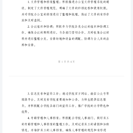
工
作
总
结
一、工作概述
范
文
2024
年
学
二、工作内容
院
办