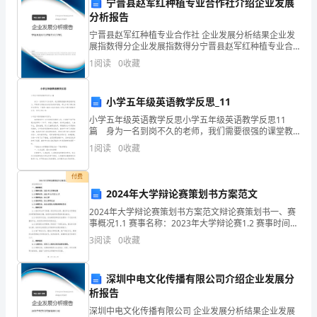
尊
宁晋县赵军红种植专业合作社介绍企业发展
分析报告
敬
宁晋县赵军红种植专业合作社 企业发展分析结果企业发
展指数得分企业发展指数得分宁晋县赵军红种植专业合
的
正常运作。
作社综合得分说明：企业发展指数根据企业规模、企业
1
阅读
0
收藏
创新、企业风险、企业活力四个维度对企业发展情况进
领
三、工作亮点
行评
导、
小学五年级英语教学反思_11
小学五年级英语教学反思小学五年级英语教学反思11
各
篇 身为一名到岗不久的老师，我们需要很强的课堂教
学能力，写教学反思能总结我们的教学经验，那么你有
位
1
阅读
0
收藏
了解过教学反思吗？下面是小编为大家收集的小学五年
级
同
付费
作质量。
2024年大学辩论赛策划书方案范文
事：
2024年大学辩论赛策划书方案范文辩论赛策划书一、赛
光
事概况1.1 赛事名称：2023年大学辩论赛1.2 赛事时间：
2023年10月至11月1.3 赛事地点：XX大学1.4 组织单
3
阅读
0
收藏
位：XX大学学生会1.
阴
荏
深圳中电文化传播有限公司介绍企业发展分
析报告
苒，
作质量。
深圳中电文化传播有限公司 企业发展分析结果企业发展