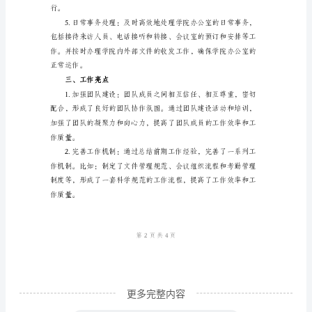
公
室
放和及时查阅。
上
半
年
工
作
席和安排。
总
结
范
文
____
更多完整内容
年