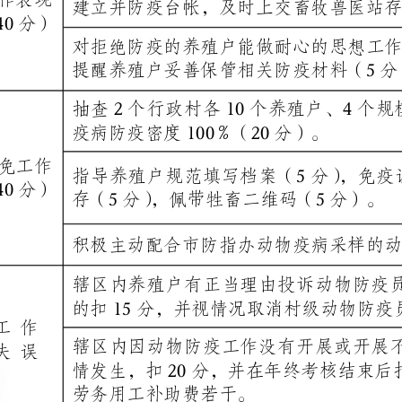
疫病防疫密度100％（20分）。
指导养殖户规范填写档案（5分），免疫证发放（5分），妥善保
存（5分），佩带牲畜二维码（5分）。
积极主动配合市防指办动物疫病采样的动物防疫员另加5分。
辖区内养殖户有正当理由投诉动物防疫员一次扣5分，投诉二次
的扣15分，并视情况取消村级动物防疫员资格。
辖区内因动物防疫工作没有开展或开展不到位而导致重大动物疫
情发生，扣20分，并在年终考核结束后扣除动物防疫员非全日制
劳务用工补助费若干。
随机走访5个养殖户，对其评价优（10分）、良（8分）、一般（5
站员相互评议，优（10分），良（8分），一般（5分）。