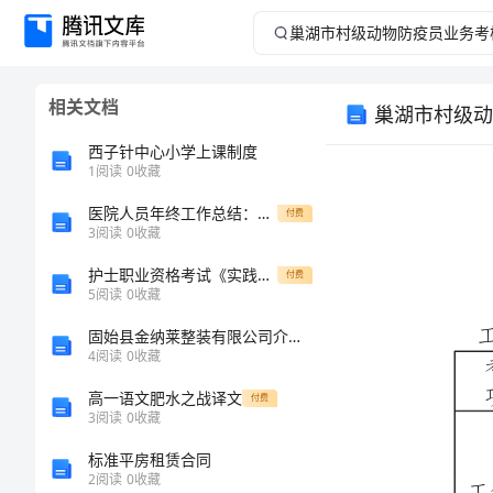
巢
湖
相关文档
巢湖市村级动
市
西子针中心小学上课制度
村
1
阅读
0
收藏
医院人员年终工作总结：科研与学术交流的成果与进展分析
级
付费
3
阅读
0
收藏
动
护士职业资格考试《实践能力》能力检测试题C卷 含答案
付费
考核
5
阅读
0
收藏
项目
物
固始县金纳莱整装有限公司介绍企业发展分析报告
4
阅读
0
收藏
防
工作表现
高一语文肥水之战译文
付费
（40分）
疫
3
阅读
0
收藏
标准平房租赁合同
员
2
阅读
0
收藏