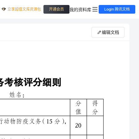
立享超值文库资源包
我的资料库
开通会员
Login 腾讯文档
编辑文档
分
得
值
分
20
10
10