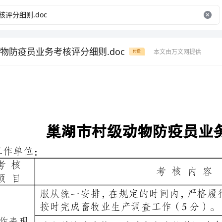
物防疫员业务考核评分细则.doc
本文由万文网提供
付费
巢湖市村级动物防疫员业务考核评分细则
工作单位：姓名：
考核内容
服从统一安排，在规定的时间内，严格履行动物防疫义务（15分），
按时完成畜牧业生产调查工作（5分）。
建立并防疫台帐，及时上交畜牧兽医站存档（10分）。
对拒绝防疫的养殖户能做耐心的思想工作并及时开展防疫（5分），
提醒养殖户妥善保管相关防疫材料（5分）。
抽查2个行政村各10个养殖户、4个规模养殖场，4种重大动物