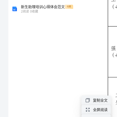
业
新生助理培训心得体会范文
付费
2
阅读
0
收藏
强免工作
（40分）
务
考
核
工作
失误
评
分
综合评议
分）
细
（20分）
则.doc
总分
复制全文
巢
全屏阅读
湖