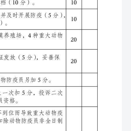
20
20
10
10
村级动物防疫员（签字）乡、镇（街道）畜牧兽医站（盖章）