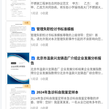
后
不锈钢工程承包合同协议范文 甲方： 乙方： 经
45
甲、乙双方共同协商，将东街小学操场南大门不锈钢大
门承包给乙方，本着相互协作，大力配合的原则，特制
1
阅读
0
收藏
天
定本合同。 一、包工包料及材料： 大门每个11
左
付费
管理失职检讨书标准模板
右
管理失职检讨书标准模板尊敬的上级领导：您好！首
先，请允许我对本次管理失职事件引起的不良影响向您
就
表示最诚挚的歉意和诚恳的检讨。我将用____字的篇幅，
5
阅读
0
收藏
对此次事件进行全面的反思和深刻的反省，同时对管理
可
失职
以
北京市温泉兴龙铸造厂介绍企业发展分析报
告
拿
是非常高的。
北京市温泉兴龙铸造厂 企业发展分析结果企业发展指数
得分企业发展指数得分北京市温泉兴龙铸造厂综合得分
到
说明：企业发展指数根据企业规模、企业创新、企业风
1
阅读
0
收藏
险、企业活力四个维度对企业发展情况进行评价。该企
碳排放管理师的在哪上班
对
业的
付费
应
2024年急诊科自我鉴定样本
2024年急诊科自我鉴定样本急诊科自我鉴定尊敬的评
的
委、领导：您好！我是某某某，一名从业已经有多年的
急诊科医师。今天，我将通过这份自我鉴定来总结和评
0
阅读
0
收藏