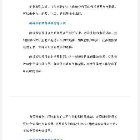
拿
碳排放管理师考完多久拿证
证
碳
排
放
能人员考试采用在线考试的形式。
管
理
师
考
简答题组成。成
完
多
久