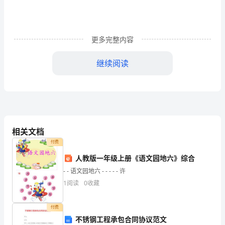
拿
证
更多完整内容
碳
继续阅读
排
放
管
理
有机会晋升为管理层。
相关文档
师
付费
一
碳排放管理师证价值高吗
人教版一年级上册《语文园地六》综合
般
- - 语文园地六 - - - - - 许
1
阅读
0
收藏
在
考
付费
不锈钢工程承包合同协议范文
有职业，晋升发展潜力更是巨大。