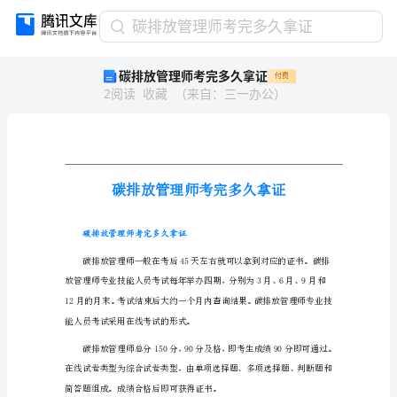
碳
碳排放管理师考完多久拿证
排
碳排放管理师考完多久拿证
付费
放
2
阅读
收藏
（
来自
：
三一办公
）
管
理
师
考
完
多
久