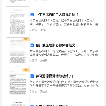
证
估自己的工作成绩、经验和不足，并对未来的发展做出
规划和
书。
小学生优秀的个人自我介绍_1
碳
小学生优秀的个人自我介绍小学生优秀的个人自我介
绍 当换了一个新环境后，需要我们进行自我介绍，用
排
自我介绍往往可以向他人介绍自己。那么你真的会写自
纸化工石化有色金属和航空。
2
阅读
0
收藏
我介绍吗？以下是小编收集整理的小学生优秀的个人自
放
我介
付费
管
会计讲座培训心得体会范文
理
本人最近参加了一场有关会计讲座培训，对知识体系和
实践操作感到收获颇丰。我想分享一些我在这次培训中
师
所学到的心得和体会。这次培训让我对财务会计体系有
1
阅读
0
收藏
了更加深入的了解。在讲座中，讲师给我们分别讲解了
专
财务会计
付费
业
学习道德模范活动总结[1]
学习道德模范活动总结[1]学习道德模范活动总结我校本
技
学年开展了学习全国道德模范的系列活动，立志以此为
起点，积极学习道德模范们助人为乐、见义勇为、诚实
能
2
阅读
0
收藏
守信、敬业爱岗、孝老爱亲的优良品质，争做社会文明
公民
人