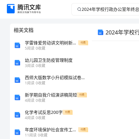
2024
年
相关文档
2024年学
学
学雷锋爱劳动讲文明树新风主题班会
付费
校
5
阅读
0
收藏
行
幼儿园卫生防疫管理制度
3
阅读
0
收藏
政
西师大版数学小升初模拟试卷附答案【培优a卷】
1
阅读
0
收藏
办
新学期自我介绍演讲稿简短
付费
4
阅读
0
收藏
公
化学考试反思200字
付费
室
4
阅读
0
收藏
年度环境保护社会宣传工作总结
付费
年
11
阅读
0
收藏