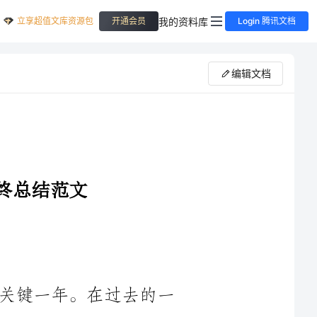
立享超值文库资源包
我的资料库
开通会员
Login 腾讯文档
编辑文档
____年是我们学校行政办公室发展的关键一年。在过去的一
年里，我们面临着各种各样的挑战和机遇。在全体成员的共同努
力下，我们取得了一系列的成绩。本文将总结____年我们行政办