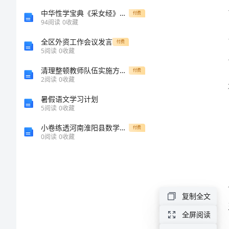
终
中华性学宝典《采女经》白话文
付费
94
阅读
0
收藏
总
全区外资工作会议发言
付费
5
阅读
0
收藏
结
清理整顿教师队伍实施方案与烈士纪念日主题班会方案汇编
付费
2
阅读
0
收藏
范
暑假语文学习计划
文
5
阅读
0
收藏
2024
小卷练透河南淮阳县数学七年级上册第三章一元一次方程方程专题测评试题（解析版）
付费
0
阅读
0
收藏
年
学
校
复制全文
行
全屏阅读
政