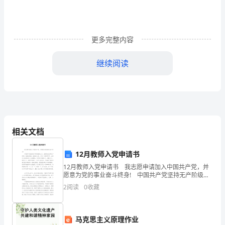
30
年
更多完整内容
来
我
继续阅读
国
改
革
开
相关文档
放
12月教师入党申请书
取
12月教师入党申请书 我志愿申请加入中国共产党，并
愿意为党的事业奋斗终身! 中国共产党坚持无产阶级国
得
际主义，坚持同全世界无产阶级、被压迫民族、被压迫
2
阅读
0
收藏
人民、以及一切爱好和平、主持正义的组织和人士的
了
生
马克思主义原理作业