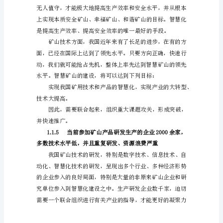
立
的
必
要
性、
可
行
性
必
要
1.1.4
性
最
近