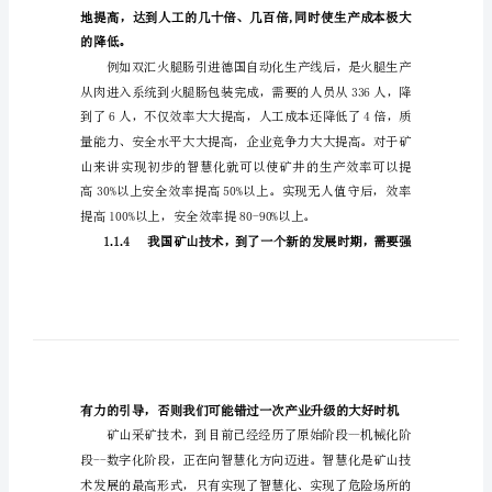
性、
可
行
性
1.1.2
智
慧
矿
山
联
1.1.3
盟
成
的降低。