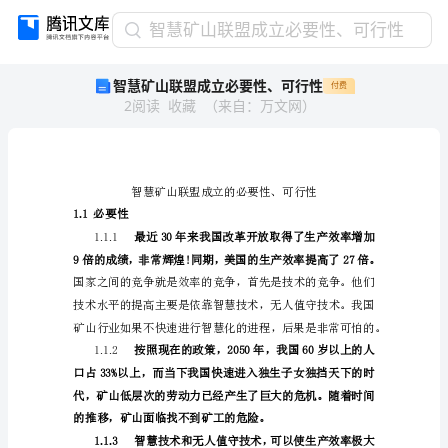
智
智慧矿山联盟成立必要性、可行性
慧
智慧矿山联盟成立必要性、可行性
付费
矿
2
阅读
收藏
（
来自
：
万文网
）
山
联
盟
成
立
必
必要性
1.1
要
1.1.1