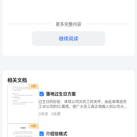
八
上
数
更多完整内容
学
继续阅读
期
||
7．计算：﹣﹣的结果是（）
末
模
拟
相关文档
试
付费
落地过生日方案
卷
过生日的好处：体现公司对员工的关怀，由此来增进员
注
工对公司的归 属感，使广大员工真正地融入到公司大家
庭当中，进而保持更好的工 作心态，形成公司的企业文
3
阅读
0
收藏
意
化如何落地过生日方案员工到公司不仅是得到物质的满
足，
事
付费
介绍信格式