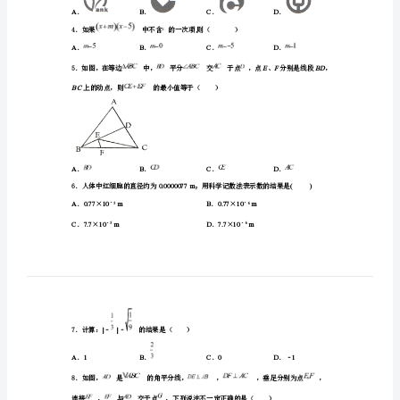
八
稿纸、试题卷上答题无效。
年
一、选择题(每小题3分,共30分)
级
1．计算的结果是（）．
第
AB
．
一
CD
．
学
期
3．下列银行图标中，是轴对称图形的是
()
期
末
经
,