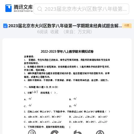
2023
2023届北京市大兴区数学八年级第一学期期末经典试题含解析
届
2023届北京市大兴区数学八年级第一学期期末经典试题含解析
付费
北
6
阅读
收藏
（
来自
：
万文网
）
京
市
大
兴
区
注意事项：
数
条形码粘贴区。
学
字体工整、笔迹清楚。