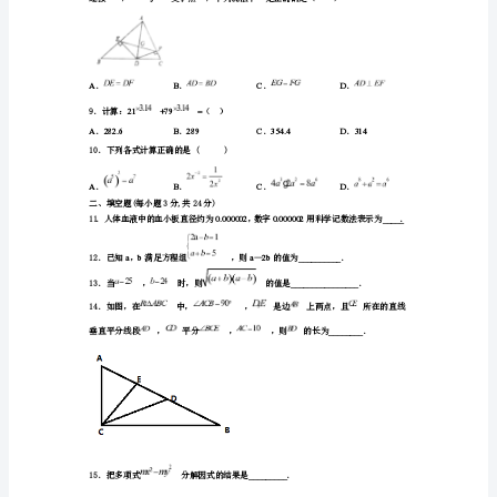
典
试
BC
上的动点，则
题
含
解
析
2022-
2023
学
年