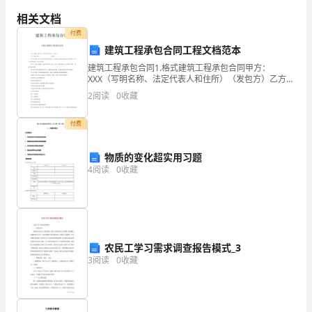
“绿
相关文档
意
付费
建筑工程承包合同工程文档范本
盎
建筑工程承包合同1.格式建筑工程承包合同甲方：
然”
XXX（写明名称、法定代表人和住所）（发包方）乙方：
XXX（同上） （承包方）甲乙双方按照《中华人民共和
2
阅读
0
收藏
植
国经济合同法》和《建筑工程承包合同条例》规定的原
则
物
付费
展
物质的变化超实用习题
4
阅读
0
收藏
3
月
10
日
农民工学习需求调查报告模式_3
3
阅读
0
收藏
学
校