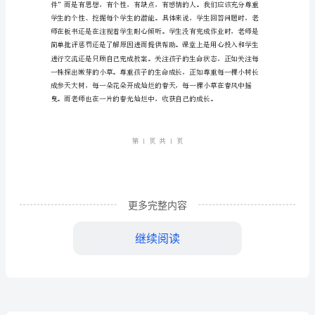
然”
植
物
展
有
感
于
更多完整内容
旧
继续阅读
铺
小
学