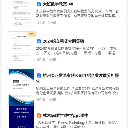
组
大班数学教案_48
大班数学教案实用的大班数学教案范文10篇 作为一名
织
默默奉献的教育工作者，总不可避免地需要编写教案，
教案有助于顺利而有效地开展教学活动。那么应当如何
举
1
阅读
0
收藏
写教案呢？以下是小编帮大家整理的大班数学教案10篇
办
付费
2024婚车租赁合同集锦
了
2024婚车租赁合同集锦 婚车租赁合同1 甲方：(委托
“绿
方) 乙方：(婚庆单位)电话： 新娘：电话： 根据
《中华人民共和国合同法》、《中华人民共和国消费者
2
阅读
0
收藏
意
权益保护法》，为明确双方权利义务关系、经
盎
杭州栾正贸易有限公司介绍企业发展分析报
告
然”
杭州栾正贸易有限公司 企业发展分析结果企业发展指数
植
得分企业发展指数得分杭州栾正贸易有限公司综合得分
说明：企业发展指数根据企业规模、企业创新、企业风
2
阅读
0
收藏
物
险、企业活力四个维度对企业发展情况进行评价。该企
业的
展。
林木病理学1林学ppt课件
孩
- 森林病理学 - Forest Pathology主讲：伍建榕 - 课程介
绍 - 学时：课堂讲授 : 24 学时 实