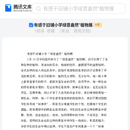
有
有感于旧铺小学绿意盎然”植物展
感
有感于旧铺小学绿意盎然”植物展
付费
于
1
阅读
收藏
（
来自
：
贤阅文档
）
旧
铺
小
学
绿
意
盎