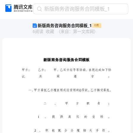
新
新版商务咨询服务合同模板_1
版
新版商务咨询服务合同模板_1
付费
商
6
阅读
收藏
（
来自
：
第一文库网
）
务
咨
询
服
务
合
同