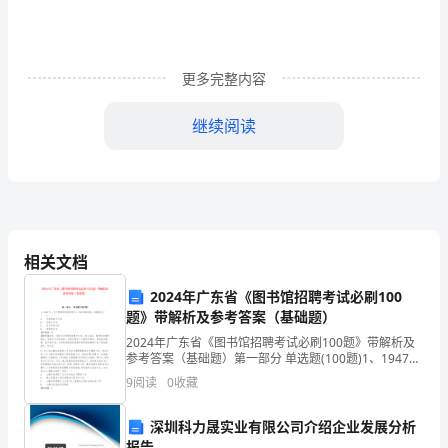
平
等
协
更多完整内容
商、
继续阅读
自
愿
达
成
相关文档
如
2024年广东省《图书馆招聘考试必刷100
下
题》带解析及参考答案（基础题）
2024年广东省《图书馆招聘考试必刷100题》带解析及
协
参考答案（基础题）第一部分 单选题(100题)1、1947
年，为了帮助欧洲经济复兴，与前苏联抗衡，美国提出
议
9
阅读
0
收藏
了( )。 A. 艾森豪威尔计
共
深圳科力晟实业有限公司介绍企业发展分析
报告