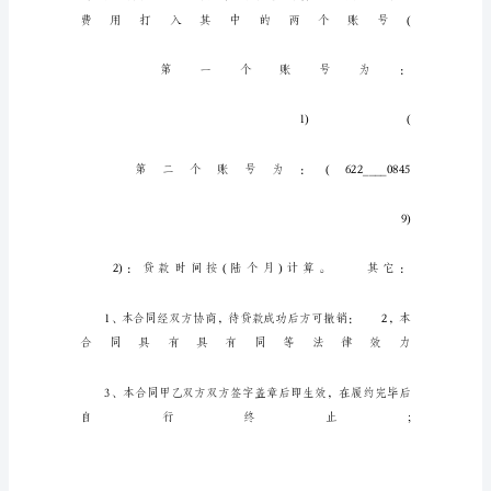
同
模
板
甲
方：
乙
方：
甲、
乙
双
方
经