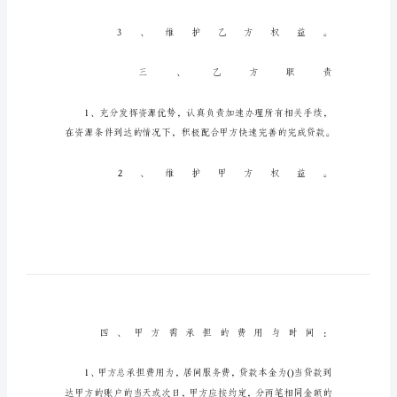
模
板
_1
新
版
商
务
咨
询
服
务
合