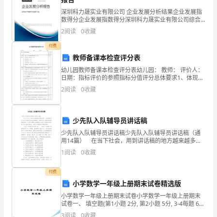
同
深圳科力晟实业有限公司 企业发展分析结果企业发展指
遵
数得分企业发展指数得分深圳科力晟实业有限公司综合
得分说明：企业发展指数根据企业规模、企业创新、企
2
阅读
0
收藏
业风险、企业活力四个维度对企业发展情况进行评价。
守：
该企
付费
一、
教师备课本检查评分表
甲
幼儿园教师备课本检查评分表幼儿园： 教师： 评价人：
日期：指标评价的参照指标分值评分总体要求1、体现一
日生活皆课程的
方
2
阅读
0
收藏
委
少先队入队辅导员讲话稿
托
少先队入队辅导员讲话稿少先队入队辅导员讲话稿（通
乙
用14篇） 在当下社会，用到讲话稿的地方越来越多，
讲话稿是领导人在开会前所作的讲话的稿件。相信许多
1
阅读
0
收藏
办
人会觉得讲话稿很难写吧，以下是小编帮大家整理的少
先
理
付费
小学数学一年级上册期末试卷精选版
自
小学数学一年级上册期末试卷小学数学一年级上册期末
试卷一、 填空题(第1小题 2分, 第2小题 5分, 3-4每题 6
用
分, 5-6每题 9分, 共 37分)1. (1).15里面有( )个十和( )
3
阅读
0
收藏