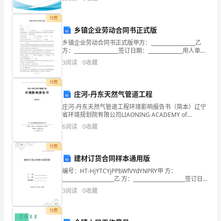
或
付费
经
乡镇企业劳动合同书正式版
营
乡镇企业劳动合同书正式版甲方：__________________乙
方：__________________签订日期：______________用人单位
用
____________（以下简称甲方）与__
3
阅读
0
收藏
的
付费
()
庄河-丹东天然气管道工程
庄河-丹东天然气管道工程环境影响报告书（简本）辽宁
贷
省环境规划院有限公司LIAONING ACADEMY of
ENVIRONMENTAL SCIENCES国环评证：甲字第1503号
款，
6
阅读
0
收藏
二○
乙
付费
建材订货合同样本通用版
方
编号：HT-HjYTCYjPPbWfVYdYNPRY甲 方：
接
_____________________乙 方：_____________________签订日
期：_____________
3
阅读
0
收藏
受
委
付费