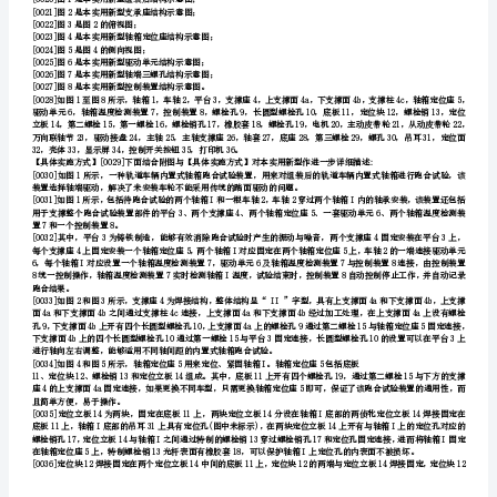
方
栓和第二螺栓与所述平台和轴箱定位座固定连接。
法
一
中间的所述底
[0009]进一步，所述螺栓销的光杆部分套有一橡胶套。
种
轨
道
轴的端部连接。
车
三螺孔对应装配。
辆
[0012]进一步，所述主动皮带
内
调整在所述轴箱表面。
置
式
[0015]进一步，所述控制装置还包括超温报警单元。
轴
箱