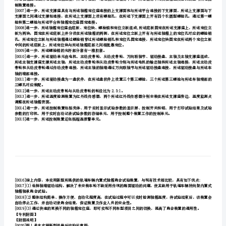
记录跑合试验结果。
箱
【专利说明】
跑
【背景技术】
合
试
验
置式轴箱进行跑合试验。
实用新型内容
装
用性强，生产效率高的轨道车辆内置式轴箱跑合试验装置。
置
[0005]为实现上述目的，本实用新型的技术方案是:
制
造
制装置连接。