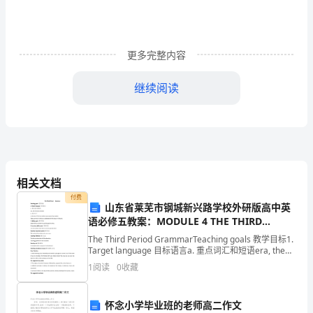
跑
合
更多完整内容
试
验
继续阅读
装
轴箱轴承跑合试验。
置
制
【专利附图】
相关文档
造
【附图说明】
付费
山东省莱芜市钢城新兴路学校外研版高中英
方
[0020]图1是本实用新型组装后结构示意图；
语必修五教案：MODULE 4 THE THIRD
[0021]图2是本实用新型支承座结构示意图；
法
PERIOD GRAMMAR
[0022]图3是图2的俯视图；
The Third Period GrammarTeaching goals 教学目标1.
Target language 目标语言a. 重点词汇和短语era, the
[0023]图4是本实用新型轴箱定位座结构示意图；
一
Christian cal
1
阅读
0
收藏
[0024]图5是图4的侧向视图；
种
[0025]图6是本实用新型驱动单元结构示意图；
[0026]图7是本实用新型轴端三螺孔结构示意图；
怀念小学毕业班的老师高二作文
轨
[0027]图8是本实用新型控制装置结构示意图。