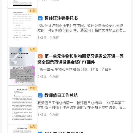
装
什么样的代价。***整理了“雅思听力考试题
置
付费
暂住证注销委托书
制
且简单方便，易于操作。
《暂住证注销委托书》在中国，暂住证是由公安机关颁
造
发的一种证明身份的证件，通常用于临时居住地点的登
记。当您不再需要暂住证或者搬离暂住地点时，您需要
1
阅读
0
收藏
进行暂住证的注销。为了方便您的注销手续，可以使用
方
暂住证注
付费
法
第一单元生物和生物圈复习课省公开课一等
本
奖全国示范课微课金奖PPT课件
- 第一单元 生物和生物圈 复习课 - 1/18 - 了解生
实
2
阅读
0
收藏
用
付费
新
教师值日工作总结
型
教师值日工作总结篇一：教师值日总结XX— XX学年第二
学期值日教师工作总结刘珊时间在不知不觉中流逝，又
一个学期过去了。从开学到 学期结束我所值日的区域是
涉
1
阅读
0
收藏
旧操场，涉及了学校大部分的学 生，人流量大、学生
及
付费