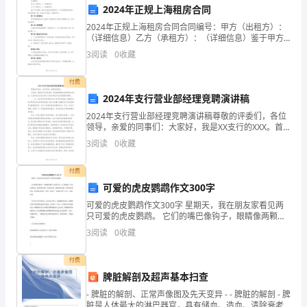
2024年正规上海租房合同
管
2024年正规上海租房合同合同编号：甲方（出租方）：
理
（详细信息）乙方（承租方）：（详细信息）鉴于甲方
拥有上海市内某物业的租赁权，乙方有意租赁该物业，
3
阅读
0
收藏
双方经协商一致，达成以下条款，以诚信合作：第一条
和
租
付费
领
2024年支行营业部经理竞聘演讲稿
导
2024年支行营业部经理竞聘演讲稿尊敬的评委们，各位
领导，亲爱的同事们：大家好，我是XX支行的XXX。首
能
先我要感谢大家给我这次机会，让我有机会站在这里与
3
阅读
0
收藏
大家分享我对未来的展望和愿景。____年，我们所
力，
付费
能
出重要贡献。
可爱的虎皮鹦鹉作文300字
可爱的虎皮鹦鹉作文300字 星期天，我在朋友家看见两
够
只可爱的虎皮鹦鹉。 它们的嘴巴像钩子，眼睛像两颗小
小的黑宝石，头上像戴着一顶金色的黄冠。背部的羽毛
协
3
阅读
0
收藏
像一件虎皮外衣。腹部的羽毛像一件翠绿色的衬
调
付费
脾脏解剖及超声基本扫查
和
- 脾脏的解剖、正常声像图及先天变异 - - 脾脏的解剖 - 脾
组
脏是人体最大的淋巴器官，具有储血、造血、清除衰老