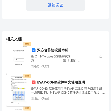
的
继续阅读
岗
位
之
一。
相关文档
付费
她
双方合作协议范本新
必
编号：HT-yupAsGGGbH甲方：_____________________乙
方：_____________________签订日期：
须
_____________________WORD文档 / A
2
阅读
0
收藏
具
付费
备
求。
EVAP-COND软件中文使用说明
EVAP-COND 软件应用手册EVAP-COND 软件应用手册
优
一.编制目的：对EVAP-COND软件进行详细应用介绍，
使研发工程师学会使用该软件，在设计初期预估换热器
8
阅读
0
收藏
秀
的性能。二.简介及用途1. 简介
的
付费