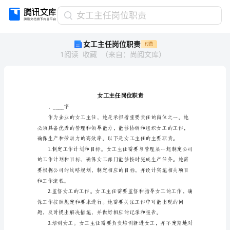
女
女工主任岗位职责
工
女工主任岗位职责
付费
主
1
阅读
收藏
（
来自
：
尚阅文库
）
任
岗
位
职
责
女
，____字
工