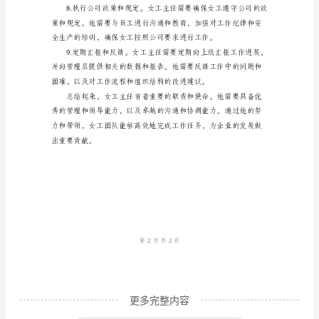
女
量。
工
主
任，
她
是
承
担
着
重
要
责
更多完整内容
任