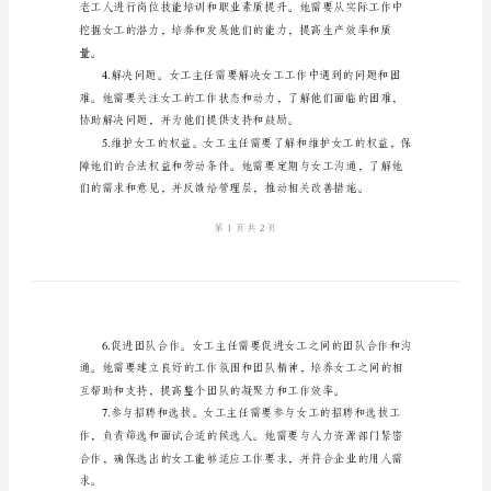
主
任
岗
位
职
责，
____
和工作流程。
字
作
为
企
业
的