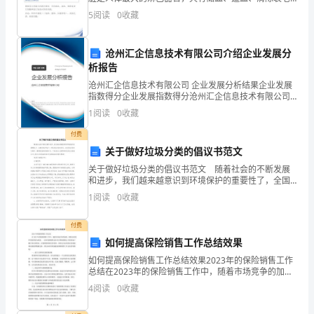
红细胞和进
5
阅读
0
收藏
织
女
沧州汇企信息技术有限公司介绍企业发展分
析报告
工
沧州汇企信息技术有限公司 企业发展分析结果企业发展
的
指数得分企业发展指数得分沧州汇企信息技术有限公司
综合得分说明：企业发展指数根据企业规模、企业创
1
阅读
0
收藏
工
新、企业风险、企业活力四个维度对企业发展情况进行
评价。
付费
作，
关于做好垃圾分类的倡议书范文
确
关于做好垃圾分类的倡议书范文 随着社会的不断发展
和进步，我们越来越意识到环境保护的重要性了，全国
保
各地开始了一场垃圾分类的活动，在垃圾分类的过程
1
阅读
0
收藏
中，需要你我的积极参与。下面是为大家带来的垃圾分
类倡议书
生
付费
产
如何提高保险销售工作总结效果
如何提高保险销售工作总结效果2023年的保险销售工作
和
总结在2023年的保险销售工作中，随着市场竞争的加
剧，销售总结的作用变得更为重要。一份有效的销售总
4
阅读
0
收藏
劳
结可以帮助保险公司更好地了解自身业务情况，识别销
售