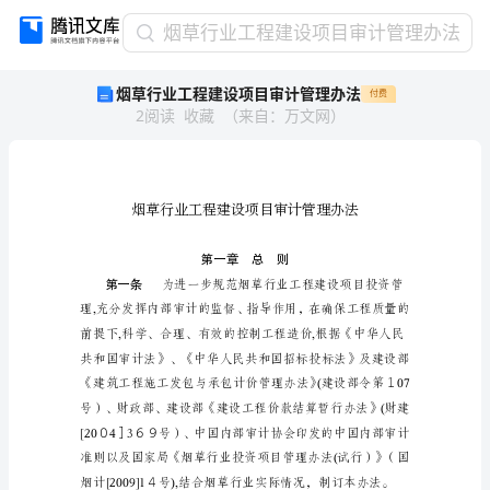
烟
烟草行业工程建设项目审计管理办法
草
烟草行业工程建设项目审计管理办法
付费
行
2
阅读
收藏
（
来自
：
万文网
）
业
工
程
建
设
项
目