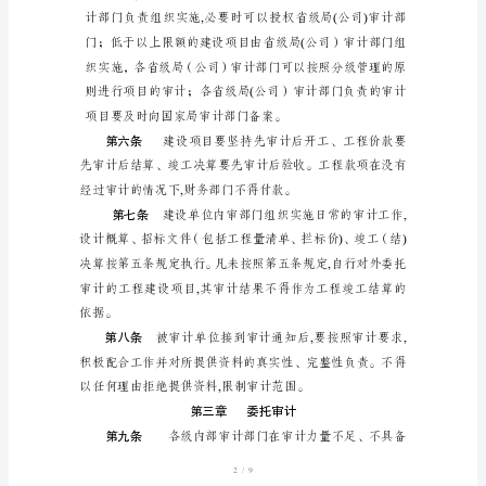
程
建
性进行审计。
设
第三条
项
的工程建设项
目
审
计
管
第四条
理
办
法
1/9
第