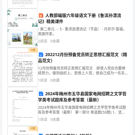
努力，取得了一些令人满意的成绩。在这里，我将对我
理,
的工
充
人教部编版六年级语文下册《鲁滨孙漂流
记》精美课件
分
- 第二单元 - - 5 - 鲁滨逊漂流记（节选） - 丹尼尔·笛福，
英国作家，
发
2
阅读
0
收藏
第九条
挥
付费
202212月份预备党员转正思想汇报范文（精
内
品范文）
2/9
部
12月份预备党员转正思想汇报范文 即使入党后也要继
续努力，做到组织上、思想上人党，使自己成为一名名
审
副其实的共产党员，下面是小编为大家搜集了关于预备
1
阅读
0
收藏
党员思想汇报范文，供大家参考借鉴。 预备党员转正
计
2024年梅州市五华县国家电网招聘之文学哲
的
学类考试题库及参考答案（最新）
2024年梅州市五华县国家电网招聘之文学哲学类考试题
监
库及参考答案（最新） 第一部分 单选题(50题) 1、坚持
正确的舆论导向，首要的是坚持正确的（）导向。A.政
督、
1
阅读
0
收藏
治B.思想C.理论D.价值【答案】
付费
指