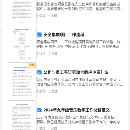
烟
起重设备管理规定是指在安全使用和管理起重设备的过
程中，需要遵守的一系列规定和指南。这些规定和指南
草
的制定旨在保障人员的安全，预防事故的发生，确保起
1
阅读
0
收藏
重设备的正常运行。以下是一些常见的起重设备管理规
行
定：1.
第六条
业
安全集成项目工作流程
工
安全集成项目——工作流程项目实施阶段工作流程：流
程图 售 前是 否售 中售 后工作流程说明1、根据销售部门
提出
程
1
阅读
0
收藏
第七条
建
付费
公司与员工签订劳动合同应注意什么
设
公司与员工签订劳动合同应注意什么公司与员工签订劳
项
动合同应注意什么。公司与员工签订劳动合同时应该注
意什么?各自有什么样的风险?下面!一、不签订书面劳动
1
阅读
0
收藏
目
合同需承当二倍工资风险劳动合同法第十条规定，建立
劳动
投
2024年九年级音乐教学工作总结范文
依据。
资
2024年九年级音乐教学工作总结范文时间过得真快，一
转眼，我已经完成了对九年级音乐教学工作的一年的总
第八条
管
结。这一年里，我在九年级音乐教学方面付出了很多的
8
阅读
0
收藏