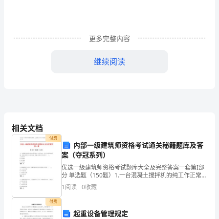
一
章
总
更多完整内容
则
继续阅读
第
一
第五条
条
为
相关文档
进
付费
内部一级建筑师资格考试通关秘籍题库及答
一
案（夺冠系列）
优选一级建筑师资格考试题库大全及完整答案一套第I部
步
分 单选题（150题）1.一台混凝土搅拌机的纯工作正常生
产率是2t/h，其工作班延续时间8h，机械正常利用系数
规
1
阅读
0
收藏
为0.8，则施工机械时间定额为（ ）。
付费
范
起重设备管理规定