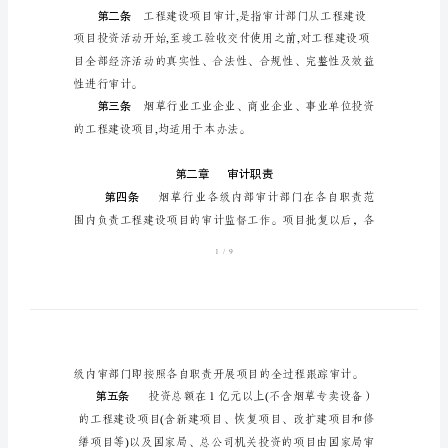
审
第一条
计
管
理
办
法
烟
草
行
第二条
业
工