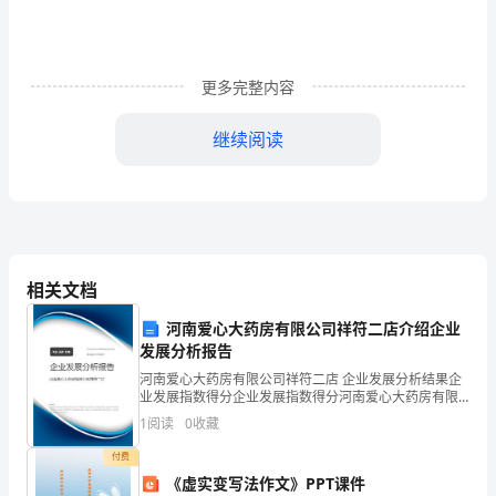
国》、
《中
华
更多完整内容
人
继续阅读
民
共
和
知。负责协调与周围的邻里关系。
国
相关文档
建
河南爱心大药房有限公司祥符二店介绍企业
底。
筑
发展分析报告
河南爱心大药房有限公司祥符二店 企业发展分析结果企
法》、
业发展指数得分企业发展指数得分河南爱心大药房有限
第四条；乙方责任
公司祥符二店综合得分说明：企业发展指数根据企业规
《室
1
阅读
0
收藏
模、企业创新、企业风险、企业活力四个维度对企业发
展情
内
付费
《虚实变写法作文》PPT课件
工，保质、保量、按期完成施