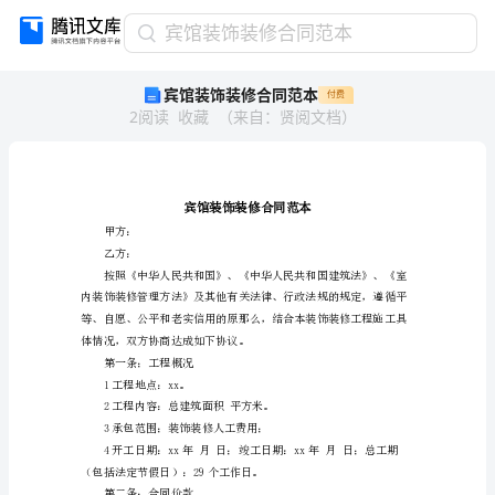
宾
宾馆装饰装修合同范本
馆
宾馆装饰装修合同范本
付费
装
2
阅读
收藏
（
来自
：
贤阅文档
）
饰
装
修
合
同
范
甲方：
乙方：
本