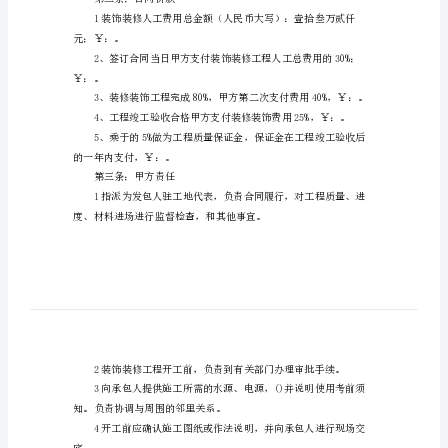
宾
馆
装
体情况，双方协商达成如下协议。
饰
第一条；工程概况
装
1工程地点：xx。
修
2工程内容：总建
合
3承包范围；装饰装修人工费用；
同
范
（包括法定节假日）：29个工作日。
本
第二条；合同价款
甲
元；￥：。