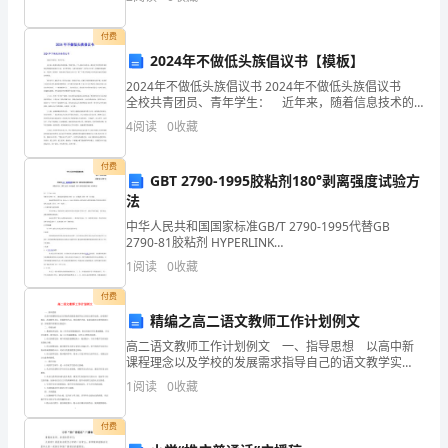
底。 竹身挺拔修长，竹枝却柔软纤弱，刚柔相
法
付费
律、
2024年不做低头族倡议书【模板】
行
2024年不做低头族倡议书 2024年不做低头族倡议书
工程造成损失，责任由发包方承当。
全校共青团员、青年学生： 近年来，随着信息技术的
政
发展，智能手机、个人电脑日益普及，我们在享受网络
4
阅读
0
收藏
带来的通讯便捷和休闲娱乐之际，也不禁发现：人
法
付费
GBT 2790-1995胶粘剂180°剥离强度试验方
规
法
的
中华人民共和国国家标准GB/T 2790-1995代替GB
2790-81胶粘剂 HYPERLINK
规
"http://tophung99.cn.alibaba.com" 180°剥离强度试验
1
阅读
0
收藏
方法 挠性
定，
付费
精编之高二语文教师工作计划例文
遵
高二语文教师工作计划例文 一、指导思想 以高中新
循
课程理念以及学校的发展需求指导自己的语文教学实
践，改变教学观念，改进教学方法，苦练教学内功，优
1
阅读
0
收藏
平
化教学手段，索求实践语文教学的新方法，实现教学质
量的
等、
付费