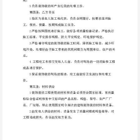
方：
乙
￥：。
方：
按
照
的一年内支付，￥：。
《中
第三条；甲方责任
华
人
民
共
和