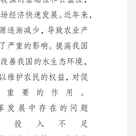
量急剧下滑，给人们的生产和生活带来了严重的影响。提高我国
社会经济发展，加强农田水利改革可以改善我国的水生态环境，
积极促进我国现代化城乡的建设；还可以维护农民的权益，对促
进农村和谐发展有非常重要的作用。
2现阶段我国农田水利改革发展中存在的问题
2.1资金投入不足
农田水利工程一般建于户外，具有较强的公益性，一些建筑
企业出于自身经济考虑很少愿意将资金投入其中。现有的农田水
利建设资金主要来源于农民自身和政府支持，这2种资金来源具
有一定的局限性，经常出现资金长期投入不足等现象，导致我国
农田水利改革很难真正实现。主要表现在以下几个方面：中央实