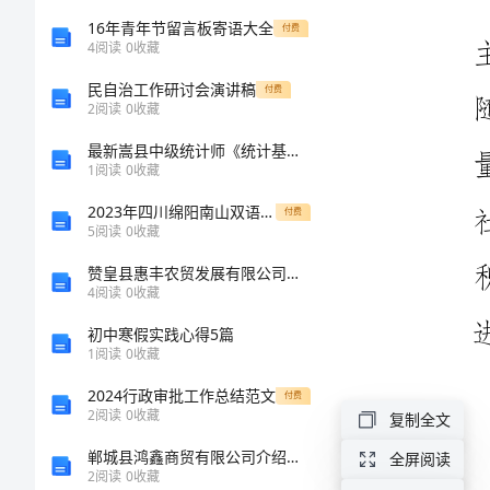
考
16年青年节留言板寄语大全
付费
4
阅读
0
收藏
农
民自治工作研讨会演讲稿
付费
2
阅读
0
收藏
田
水
最新嵩县中级统计师《统计基础知识理论及相关知识》最后冲刺试题及答案
1
阅读
0
收藏
利
2023年四川绵阳南山双语学校北师大版物理九年级电功和电功率必考点解析试题（含答案解析）
付费
改
5
阅读
0
收藏
革
赞皇县惠丰农贸发展有限公司介绍企业发展分析报告
4
阅读
0
收藏
发
初中寒假实践心得5篇
展
1
阅读
0
收藏
思
2024行政审批工作总结范文
付费
2
阅读
0
收藏
考
复制全文
1
郸城县鸿鑫商贸有限公司介绍企业发展分析报告
全屏阅读
2
阅读
0
收藏