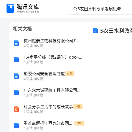
5
农
相关文档
5农田水利改
田
杭州魔册生物科技有限公司介绍企业发展分析报告
水
4
阅读
0
收藏
利
1.4角平分线（第2课时）doc--初中数学
4
阅读
0
收藏
改
塑胶公司安全管理制度
付费
4
阅读
0
收藏
革
广东众六诚建筑工程有限公司介绍企业发展分析报告
4
阅读
0
收藏
发
班会分享生活中的成长故事
付费
展
2
阅读
0
收藏
重难点解析江西九江市同文中学数学人教版七年级下册数据的收集、整理与描述专项训练练习题（详解）
付费
思
4
阅读
0
收藏