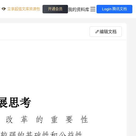
立享超值文库资源包
我的资料库
开通会员
Login 腾讯文档
编辑文档
1加强农田水利改革的重要性
农田水利作为一项民生工程，具有较强的基础性和公益性，
主要是保证我国农业生产与社会主义市场经济快速发展。近年来，
随着世界生态环境的不断恶化，淡水资源逐渐减少，导致农业产