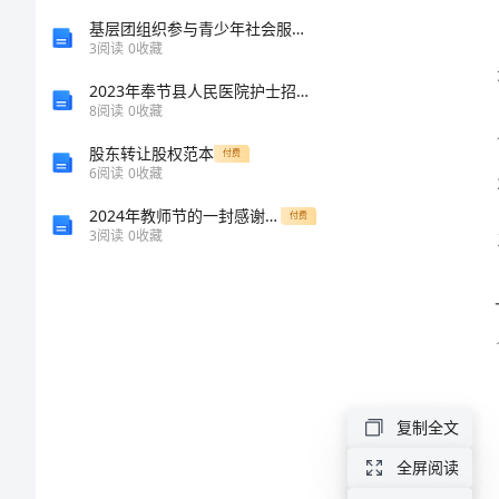
结
基层团组织参与青少年社会服务模式研究——以重庆市万州区为例的开题报告
3
阅读
0
收藏
范
2023年奉节县人民医院护士招聘考试历年真题集锦含答案解析-0
8
阅读
0
收藏
本
股东转让股权范本
付费
2024
6
阅读
0
收藏
年
2024年教师节的一封感谢信范文
付费
3
阅读
0
收藏
开
展
道
德
堂
复制全文
活
全屏阅读
动