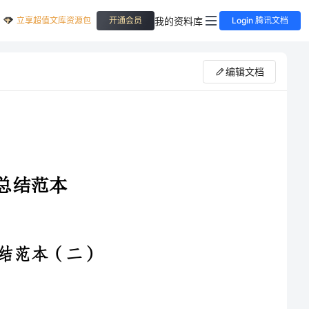
立享超值文库资源包
我的资料库
开通会员
Login 腾讯文档
编辑文档
本文对____年开展的道德堂活动进行了全面的总结和评估。
通过组织一系列的道德教育活动，促进了学生的道德修养和人格