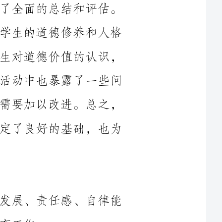
发展。活动取得了良好的效果，增强了学生对道德价值的认识，
培养了他们的责任感和自律能力。然而，活动中也暴露了一些问
题，如宣传手段单一、活动资源紧张等，需要加以改进。总之，
____年的道德堂活动为学生的全面发展奠定了良好的基础，也为
道德堂活动、学生、道德修养、人格发展、责任感、自律能
道德教育是培养学生健全人格、增强道德观念和价值观的重
要手段，是学校教育的重要任务之一。为了推进学校道德教育工
作，我们于____年开展了一系列的道德堂活动。本文旨在对这些