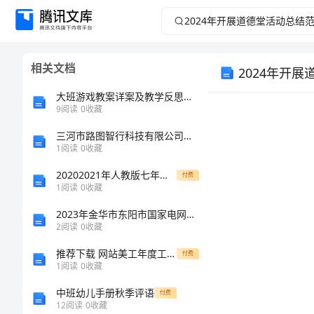
2024
年
相关文档
2024年开
开
大班游戏教案详案及教学反思《凑数游戏》
展
9
阅读
0
收藏
道
三河市路图智行科技有限公司介绍企业发展分析报告
1
阅读
0
收藏
德
20202021年人教版七年级地理上册期中复习题
付费
[标
1
阅读
0
收藏
堂
2023年金华市东阳市国家电网招聘之文学哲学类考试题库及完整答案（夺冠）
2
阅读
0
收藏
活
[摘
推荐下载 网站美工年度工作总结范文
付费
动
1
阅读
0
收藏
中班幼儿手册秋季评语
付费
总
12
阅读
0
收藏