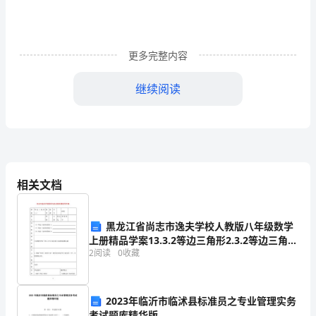
度
精
更多完整内容
选
继续阅读
篇
1
第三章仓库货物的出库
第
一
相关文档
体情况报告主管人员。
章
总
第四章仓库货物的保管
黑龙江省尚志市逸夫学校人教版八年级数学
则
上册精品学案13.3.2等边三角形2.3.2等边三角形
2
阅读
0
收藏
2
仓
库
到帐帐相符，帐物相符。
2023年临沂市临沭县标准员之专业管理实务
考试题库精华版