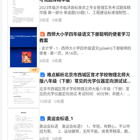
管
2023年临沂市临沭县标准员之专业管理实务考试题库精
理
华版 第一部分 单选题(50题) 1、工程建设标准强制性条
文为标准文本中（ ）的条款。A.粗体字B.斜体字C.黑体
规
3
阅读
0
收藏
每月5号前编制出入库报表报送财务部
字D.带下划线【答案】
章
西师大小学四年级语文下册聪明的使者学习
教案
制
- 会计学 - 1 - 西师大小学四年级语文(yǔwén)下册聪明的
度
使者 - 第一页，共16页。 -
4
阅读
0
收藏
第
报部门主管人员。
付费
难点解析北京市西城区育才学校物理北师大
一
版八年级（下册）常见的光学仪器定向测试试题
条
（含解析）
北京市西城区育才学校物理北师大版八年级（下册）常
见的光学仪器定向测试 考试时间：90分钟；命题人：教
为
研组考生注意：1、本卷分第I卷（选择题）和第Ⅱ卷（非
10
阅读
0
收藏
选择题）两部分，满分100分，考试时间90分钟2
使
建议。
奥运会标语_1
本
奥运会标语 奥运会标语1 1、年轻，有野心，不以夺
公
冠为荣。 2、运动健将，无所不能，体育界精英，跟谁
比？ 3、超越竞技极限，东京赛场扬名。 4、如果是
4
阅读
0
收藏