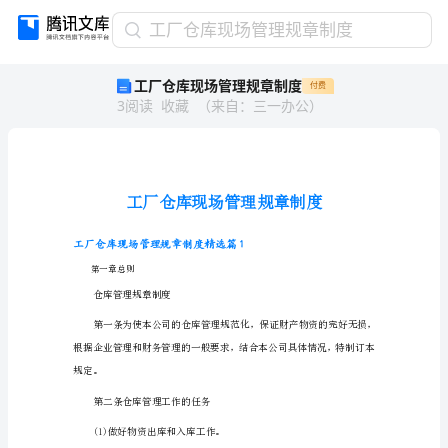
工
工厂仓库现场管理规章制度
厂
工厂仓库现场管理规章制度
付费
仓
3
阅读
收藏
（
来自
：
三一办公
）
库
现
场
管
理
规
章