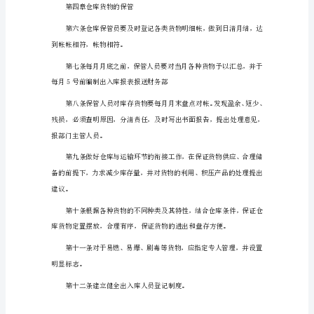
制
度
第二章仓库物资的入库
工
厂
仓
库
实反映。
现
场
管
理
管人员处理。
规
章
制