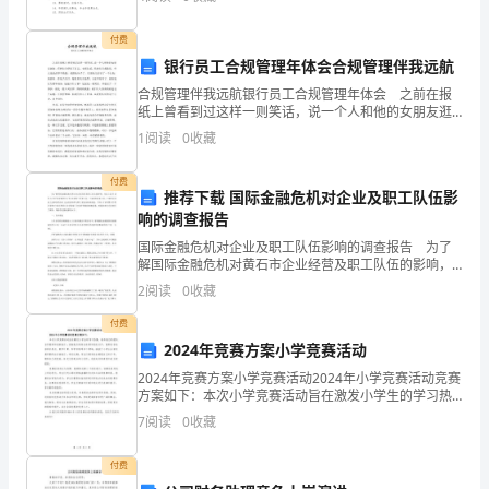
司
龙，你可以游遍天下，让我享受惊涛
的
付费
银行员工合规管理年体会合规管理伴我远航
仓
合规管理伴我远航银行员工合规管理年体会 之前在报
明显标志。
纸上曾看到过这样一则笑话，说一个人和他的女朋友逛
库
街，看到红灯便闯了过去。女朋友说，你连红灯都敢
1
阅读
0
收藏
闯，什么违法的事不敢做，就跟他分手了。后面他又结
管
识了一个女
付费
理
推荐下载 国际金融危机对企业及职工队伍影
响的调查报告
规
国际金融危机对企业及职工队伍影响的调查报告 为了
解国际金融危机对黄石市企业经营及职工队伍的影响，
范
市总工会于20年11月下旬分别召开了有10家骨干企业工
2
阅读
0
收藏
会、7家县市区总工会、7家非公企业工会参加的全市
化，
付费
保
2024年竞赛方案小学竞赛活动
2024年竞赛方案小学竞赛活动2024年小学竞赛活动竞赛
证
方案如下：本次小学竞赛活动旨在激发小学生的学习热
情，培养他们的团队合作精神和创新能力，提高他们的
财
7
阅读
0
收藏
综合素质和竞技水平。竞赛内容包括语言表达、数学计
产
付费