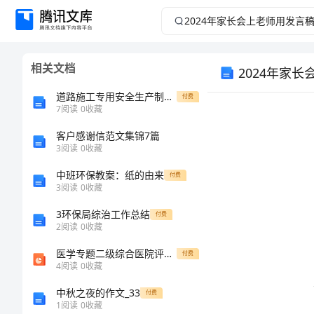
2024
年
相关文档
2024年家
家
道路施工专用安全生产制度范文
付费
长
7
阅读
0
收藏
会
客户感谢信范文集锦7篇
3
阅读
0
收藏
上
中班环保教案：纸的由来
付费
3
阅读
0
收藏
老
3环保局综治工作总结
付费
2
阅读
0
收藏
师
医学专题二级综合医院评审核心条款
付费
用
4
阅读
0
收藏
中秋之夜的作文_33
付费
发
1
阅读
0
收藏