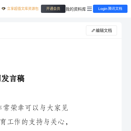
立享超值文库资源包
我的资料库
开通会员
Login 腾讯文档
编辑文档
家长会上，我非常荣幸可以与大家见
面。首先，我希望感谢各位家长对我们教育工作的支持与关心，
回首过去的这一年，我们的学校取得了很多的成绩和进步。