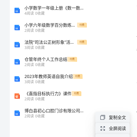
言
小学数学一年级上册《数一数》教案
4
阅读
0
收藏
稿
小学六年级数学百分数练习题带答案（黄金题型）
付费
2
阅读
0
收藏
2024
法院“司法公正树形象”活动总结工作总结
付费
年
3
阅读
0
收藏
家
仓管年终个人工作总结
付费
2
阅读
0
收藏
长
2023年教师英语自我介绍
会
付费
3
阅读
0
收藏
上
《直指目标执行力》课件
付费
老
2
阅读
0
收藏
师
博白县初心口腔门诊有限公司介绍企业发展分析报告
2
阅读
0
收藏
复制全文
用
全屏阅读
发