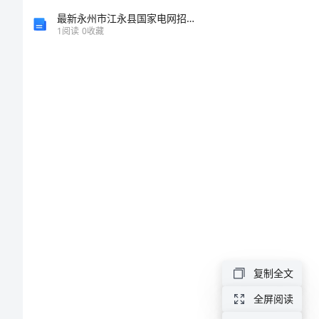
计
最新永州市江永县国家电网招聘之机械动力类考试题库附参考答案【模拟题】
1
阅读
0
收藏
划
范
文
小
学
美
术
教
师
复制全文
年
全屏阅读