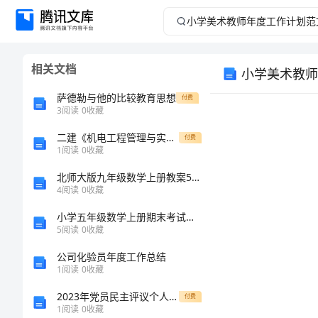
小
学
相关文档
小学美术教师
美
萨德勒与他的比较教育思想
付费
术
3
阅读
0
收藏
二建《机电工程管理与实务》模拟考试I卷 含答案
教
付费
1
阅读
0
收藏
师
北师大版九年级数学上册教案52第1课时简单图形的三视图2
4
阅读
0
收藏
年
小学五年级数学上册期末考试卷(精品)
5
阅读
0
收藏
度
公司化验员年度工作总结
工
1
阅读
0
收藏
2023年党员民主评议个人总结
付费
作
1
阅读
0
收藏