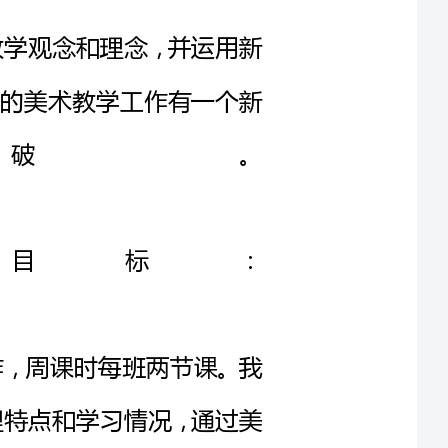
破。
学目标：
学工作，周课时每班两节课。我
的心理特点和学习情况，通过美
手工融合贯通在一起，以多种有趣
，使学生掌握绘画技法，继续接受
法、设计和手工继续深入学习。提
学生的知识面，更好地提高学生的
中注重培养学生的观察、记忆、思