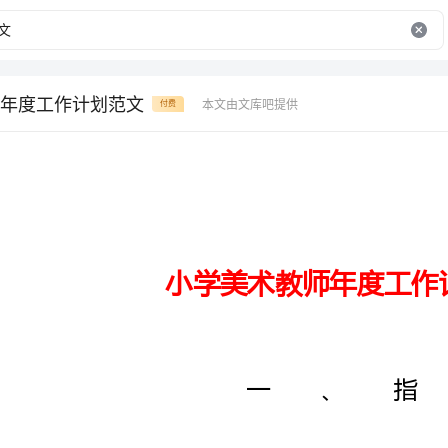
年度工作计划范文
本文由文库吧提供
付费
小学美术教师年度工作计划范文
一、指
进一步贯彻和学习美术新课程标准
的理论来指导自己的日常教学工作