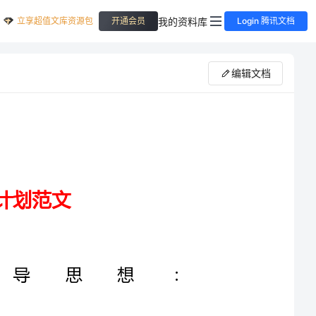
立享超值文库资源包
我的资料库
开通会员
Login 腾讯文档
编辑文档
导思想：
，更新教学观念和理念，并运用新
，使我校的美术教学工作有一个新