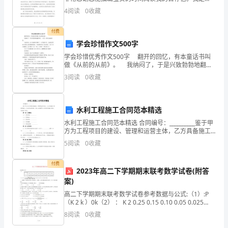
XXX，毕业于XXX大学，专业是XXX。经过四年的学习和
了
4
阅读
0
收藏
实践，我对教育事业充满了热情，并有着浓厚的教育
一
付费
学会珍惜作文500字
次
学会珍惜优秀作文500字 翻开的回忆，有本童话书叫
关
做《从前的从前》。 我纳闷了，于是兴致勃勃地翻开
来，一页又一页用心地阅读着。 从前从前，公主在城
3
阅读
0
收藏
于
堡中昏睡了，王子骑着白马，又或者是驾着七彩
电
水利工程施工合同范本精选
子
水利工程施工合同范本精选 合同编号：__________鉴于甲
方为工程项目的建设、管理和运营主体，乙方具备施工
商
资质和能力，双方经友好协商，就乙方承揽甲方工程项
5
阅读
0
收藏
目的施工事宜，达成如下协议：第一条 工程概
务
付费
的
2023年高二下学期期末联考数学试卷(附答
案)
培
高二下学期期末联考数学试卷参考数据与公式:（1）:P
（K 2 k ）0k（2） ： K 2 0.25 0.15 0.10 0.05 0.025
训。
0.010 0.005 0.001 1.323
8
阅读
0
收藏
这