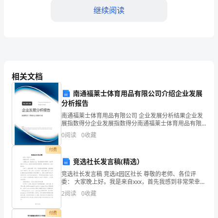
得
继续阅读
一、
培
4.电子商务平台的介绍和使用
训
背
相关文档
景
南通福莱士体育用品有限公司介绍企业发展
分析报告
介
南通福莱士体育用品有限公司 企业发展分析结果企业发
绍
展指数得分企业发展指数得分南通福莱士体育用品有限
公司综合得分说明：企业发展指数根据企业规模、企业
0
阅读
0
收藏
2024
创新、企业风险、企业活力四个维度对企业发展情况进
等基本操作。
行评
付费
年，
5.电子商务的风险和挑战
竞选社长发言稿(精选）
作
竞选社长发言稿 竞选it园区社长 尊敬的老师、各位评
委： 大家晚上好。我是来自xxx，首先我感到非常荣幸，
为
能有幸站在这个讲台。我站到这里的目标很明确，就是
2
阅读
0
收藏
要竞选it园区的社长。
一
付费