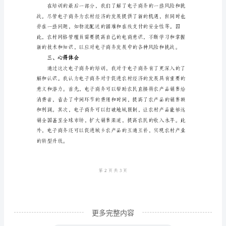
村
网
格
管
3.农村电子商务的案例分享
理
员
电
子
商
务
培
训
心
更多完整内容