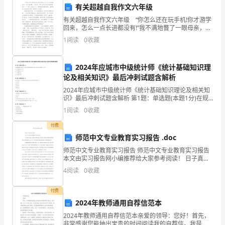
名
有关超越自我作文六年级
有关超越自我作文六年级 “你怎么还在玩手机!你才游学
农
回来，怎么一点长进都没有!”我不满地瞥了一眼母亲，赌
气地把所有游戏都删掉，甩手一下“嘭”反锁上了门。我带
村
1
阅读
0
收藏
着怨气瞟向窗外，夏季昼长，四五点的太阳，刺
三、心得体会
网
2024年应城市中级统计师《统计基础知识理
格
论及相关知识》最后冲刺试题含解析
2024年应城市中级统计师《统计基础知识理论及相关知
管
识》最后冲刺试题含解析 第1题：单选题(本题1分)在规
模报酬不变阶段，若劳动力的使用量增加10%，而资本
理
1
阅读
0
收藏
的使用量不变，则（ ）。A.产出增加大于1
付费
员，
师范中文专业教育实习报告 .doc
我
师范中文专业教育实习报告 师范中文专业教育实习报告
本文由实习报告网小编推荐给大家参考阅读！ 日子真是
有
令人难忘，虽然有过伤痛与疲惫，有过彷徨与失落但当
4
阅读
0
收藏
我要离开他们的时候
幸
付费
参
2024年教师通用自荐信范本
的转型升级。
加
2024年教师通用自荐信范本亲爱的领导：您好！首先，
非常感谢您能抽出宝贵的时间阅读我的自荐信。我是