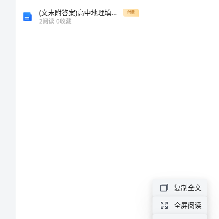
《保
(文末附答案)高中地理填空题易错知识点总结
付费
考
2
阅读
0
收藏
教
知
识
句子（）
与
A.托班
能
B.小班
C.中班
力》
D.大班
模
复制全文
（）。
拟
全屏阅读
A.广泛性
试