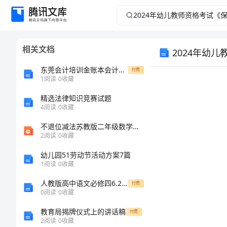
2024
年
相关文档
2024年幼
幼
东莞会计培训金账本会计部结算中心岗位责任制
付费
儿
1
阅读
0
收藏
教
精选法律知识竞赛试题
4
阅读
0
收藏
师
不退位减法苏教版二年级数学下册第四册数学市名师优质课比赛一等奖市公开课获奖课件
注意事项：
2
阅读
0
收藏
资
幼儿园51劳动节活动方案7篇
1
阅读
0
收藏
格
人教版高中语文必修四6.2永遇乐京口北固亭怀古教案
付费
考
0
阅读
0
收藏
教育局揭牌仪式上的讲话稿
付费
试
2
阅读
0
收藏
姓