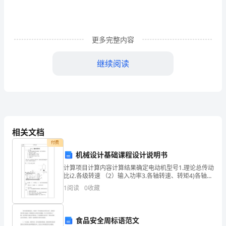
训
中
插
更多完整内容
入
继续阅读
游
戏，
可
以
相关文档
起
付费
机械设计基础课程设计说明书
到
计算项目计算内容计算结果确定电动机型号1.理论总传动
比i2.各级转速 （2）输入功率3.各轴转速、转矩4)各轴运
寓
动和动力参数汇总表1）确定计算功率Pca（2）选取普通
1
阅读
0
收藏
V带带型（3）确定带轮基准直径 d
教
于
食品安全周标语范文