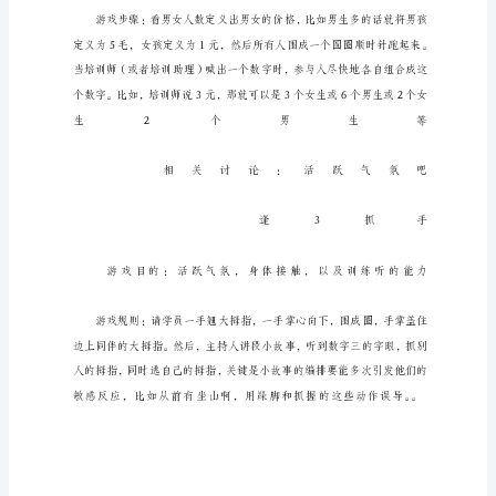
团
队
培
训
15
个
经
典
小
游
戏
在
培