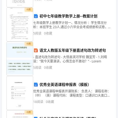
方拥有云计算服务
用，
付费
我
初中七年级教学数学上册--教案计划
七年级数学上册教学计划一、情况分析 ：学生情况分
今
析：本班学生 23人.通过小六毕业会考成绩册和试卷，发
现本班学生的数学成绩不甚理想。从学生作答来看，基
天
5
阅读
0
收藏
础知识不扎实，计算水平较差，思路不灵活，
特
付费
语文人教版五年级下册直述句改为转述句
意
- 直述句改为转述句 - 大悟县滨河学校 魏宜芳 - 1.刘晴
整
说：“我今天要演讲，心情怎会不激动？” - Lorem
5
阅读
0
收藏
理
了
优秀全英语课程申报表（模板）
团
优秀全英语课程申报表开课院系： 负责人： 课程名称：
（中） （英）课程代码： 课程类型：口通识□大类口专
队
业必修口专业选修开课学期：□春季 □秋季 □暑期E-
18
阅读
0
收藏
MAIL： 填表日期： 教务处制二。一八年
培
付费
训