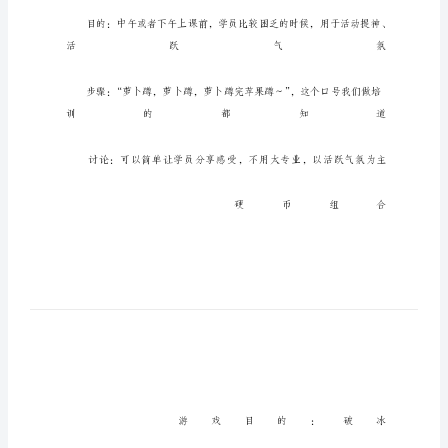
戏
团
队
培
训
15
个
经
典
小
游
戏