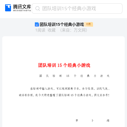
团
团队培训15个经典小游戏
队
团队培训15个经典小游戏
付费
培
1
阅读
收藏
（
来自
：
万文网
）
训
15
个
经
典
小
游