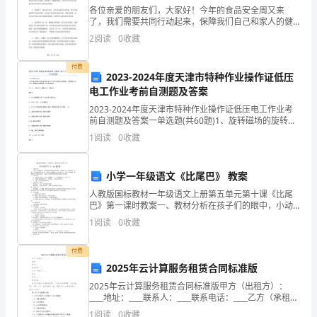
乐，
各位亲爱的朋友们，大家好！今年的食品安全周又来
了，我们需要共同行动起来，保障我们自己和家人的健
康。为了让更多的人了解、关注和参与食品安全周活
参
2
阅读
0
收藏
动，今天我要和大家分享一些给力的食品安全周标语，
让我们一起来
与
付费
2023-2024年度天津市特种作业操作证低压
性
电工作业考前自测题及答案
强，
2023-2024年度天津市特种作业操作证低压电工作业考
前自测题及答案一单选题(共60题)1、旋转磁场的旋转方
向决定于通入定子绕组中的三相交流电源的相序，只要
活
1
阅读
0
收藏
任意调换电动机____所接交流电源的相序，
跃
小学一年级语文《比尾巴》 教案
气
人教版国标教材一年级语文上册第五单元第十课《比尾
巴》第一课时教案一、教材分析在孩子们的眼中，小动
氛、
物是他们最亲近的朋友。本课用三问三答的形式，介绍
1
阅读
0
收藏
了六种动物的尾巴特点，并配有六幅插图。语言琅琅上
破
口，富有
付费
冰
2025年云计算服务租赁合同标准版
等
2025年云计算服务租赁合同标准版甲方（出租方）：
____地址：____联系人：____联系电话：____乙方（承租
作
方）：____地址：____联系人：____联系电话：____鉴于甲
1
阅读
0
收藏