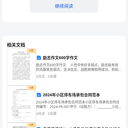
我
继续阅读
们
的
教
育
合作精神和团队意识。
相关文档
目
付费
励志作文600字作文
标
供个性化的学习指导。
励志作文600字作文 人性中有好多弱点，励志能有效
是
的克服某些弱点，坚决信念，战胜困难取得成功。而如
今在父母溺爱中成长的我们却缺乏这种精神。 韩愈教
5
阅读
0
收藏
全
诲我们“业精于勤，荒于嬉”;雷锋教诲我们“我们
围，激发学生的学习兴趣和潜能。
面
付费
2024年小区停车场承包合同范本
提
2024年小区停车场承包合同范本小区停车场承包合同合
培养学生的自主学习能力。
同编号：2024-PK-001甲方（出租方）：__________小区
高
业主委员会地址：__________联系电话：__________法定代
4
阅读
0
收藏
表人：
四、具体工作安排
学
付费