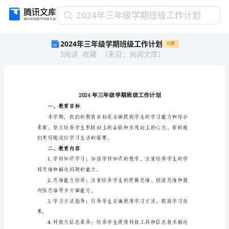
2024
2024年三年级学期班级工作计划
年
2024年三年级学期班级工作计划
付费
三
3
阅读
收藏
（
来自
：
尚阅文库
）
年
级
学
期
班
级
一、教育目标
工