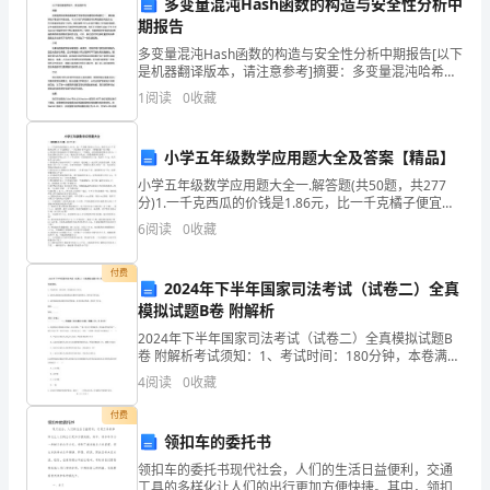
1.学科知识学习
生
多变量混沌Hash函数的构造与安全性分析中
期报告
的
多变量混沌Hash函数的构造与安全性分析中期报告[以下
是机器翻译版本，请注意参考]摘要：多变量混沌哈希函
学
计划，确保教学进度。
数是基于混沌理论构建的哈希函数之一，具有良好的扩
1
阅读
0
收藏
散性和非线性性。本文介绍了多变量混沌哈希函数的构
习
能
小学五年级数学应用题大全及答案【精品】
思维。
小学五年级数学应用题大全一.解答题(共50题，共277
力
分)1.一千克西瓜的价钱是1.86元，比一千克橘子便宜
3.54元，现在买2.6千克的西瓜和3.6千克的橘子，一共需
6
阅读
0
收藏
和
要付多少元钱？（得数保留一位小数
握学科知识。
综
付费
2024年下半年国家司法考试（试卷二）全真
2.思维能力培养
合
模拟试题B卷 附解析
2024年下半年国家司法考试（试卷二）全真模拟试题B
素
卷 附解析考试须知：1、考试时间：180分钟，本卷满分
为150分。 2、请首先按要求在试卷的指定位置填写您的
和批判性思维等多方面能力。
4
阅读
0
收藏
质，
姓名、准考证号等信息。 3、请仔细阅读各
付费
努
领扣车的委托书
力
题的能力。
领扣车的委托书现代社会，人们的生活日益便利，交通
工具的多样化让人们的出行更加方便快捷。其中，领扣