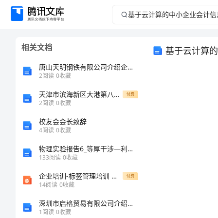
基
于
相关文档
基于云计算的
云
唐山天明钢铁有限公司介绍企业发展分析报告
计
2
阅读
0
收藏
天津市滨海新区大港第八中学2024年物理高一上册期末预测试题含解析
算
付费
2
阅读
0
收藏
的
校友会会长致辞
4
阅读
0
收藏
中
物理实验报告6_等厚干涉―利用牛顿环测定球面镜的曲率半径
133
阅读
0
收藏
小
企业培训-标签管理培训 精品
付费
企
14
阅读
0
收藏
深圳市启格贸易有限公司介绍企业发展分析报告
业
1
阅读
0
收藏