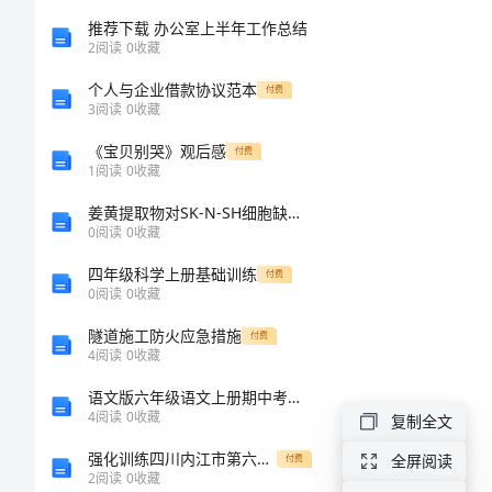
会
推荐下载 办公室上半年工作总结
2
阅读
0
收藏
计
个人与企业借款协议范本
付费
3
阅读
0
收藏
信
《宝贝别哭》观后感
付费
1
阅读
0
收藏
息
姜黄提取物对SK-N-SH细胞缺氧损伤保护的机理研究
化
0
阅读
0
收藏
四年级科学上册基础训练
付费
建
0
阅读
0
收藏
设
隧道施工防火应急措施
付费
4
阅读
0
收藏
研
语文版六年级语文上册期中考试【及参考答案】
4
阅读
0
收藏
复制全文
究
强化训练四川内江市第六中学浙教版数学七年级下册第六章数据与统计图表专题测试试题（解析版）
全屏阅读
付费
2
阅读
0
收藏
基