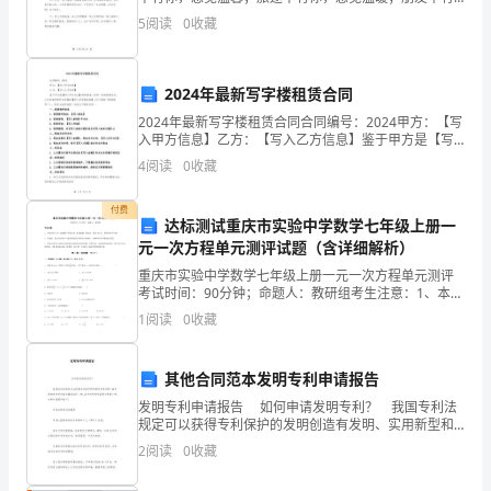
你，我不再孤单！祝你生日快乐！二、我用真心画上一
（承
5
阅读
0
收藏
张生日贺卡，用短信编织最美好的祝福，送给最美丽的
你，祝你
租
2024年最新写字楼租赁合同
方）：
2024年最新写字楼租赁合同合同编号：2024甲方：【写
姓
入甲方信息】乙方：【写入乙方信息】鉴于甲方是【写
入甲方业务】的经营者，具有一定的经营实力；乙方有
4
阅读
0
收藏
意承租甲方所属的【写入写字楼名称】（以下简称“租
名：
付费
联
达标测试重庆市实验中学数学七年级上册一
元一次方程单元测评试题（含详细解析）
系
重庆市实验中学数学七年级上册一元一次方程单元测评
方
考试时间：90分钟；命题人：教研组考生注意：1、本卷
分第I卷（选择题）和第Ⅱ卷（非选择题）两部分，满分
1
阅读
0
收藏
100分，考试时间90分钟2、答卷前，考生务必用
式：
身
其他合同范本发明专利申请报告
份
发明专利申请报告 如何申请发明专利？ 我国专利法
规定可以获得专利保护的发明创造有发明、实用新型和
外专利法书籍观设计三种，其中发明专利是最
证
2
阅读
0
收藏
号