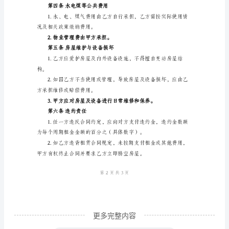
人
房屋名称：
房
房屋地址：
屋
房屋结构：
租
使用面积：
赁
租赁用途：
合
第二条租赁期限
同
个
周期。
人
房
屋
租
赁
更多完整内容