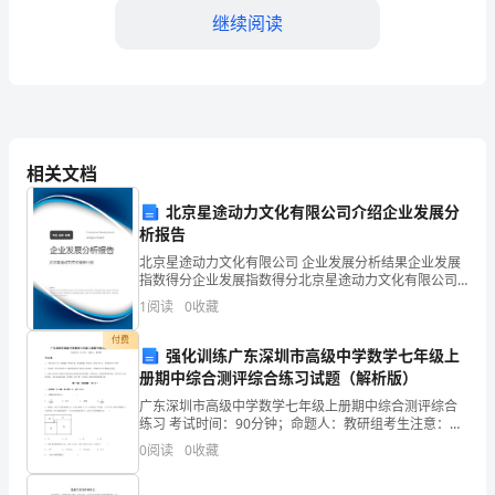
合
继续阅读
同
甲
方
相关法律法规及要求。
（出
相关文档
第三条租金及支付方式
租
北京星途动力文化有限公司介绍企业发展分
析报告
方）：
北京星途动力文化有限公司 企业发展分析结果企业发展
姓
体金额），共计租金。
指数得分企业发展指数得分北京星途动力文化有限公司
综合得分说明：企业发展指数根据企业规模、企业创
1
阅读
0
收藏
新、企业风险、企业活力四个维度对企业发展情况进行
名/
评价。
付费
强化训练广东深圳市高级中学数学七年级上
名
册期中综合测评综合练习试题（解析版）
称：
广东深圳市高级中学数学七年级上册期中综合测评综合
第四条水电煤等公共费用
练习 考试时间：90分钟；命题人：教研组考生注意：
联
1、本卷分第I卷（选择题）和第Ⅱ卷（非选择题）两部
0
阅读
0
收藏
分，满分100分，考试时间90分钟2、答卷前，考生务
系