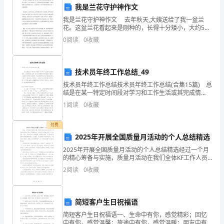
况及相关政策缴纳费用。
我是兰花守护神作文
方
2.物业管理费由甲方承担。
我是兰花守护神作文 去年秋天,大姨送给了我一盆兰
式：
花。这盆兰花看起来是刚种的，长得十分矮小，大约5厘
米左右，兰草闻起来有些青草的幽香。大姨看到我不太
第五条房屋维护与设备损坏
0
阅读
0
收藏
身
会养的样子说：“兰花喜欢水，每天早晨要及时浇水才行
份
技术员年终工作总结_49
证/
构。
技术员年终工作总结技术员年终工作总结(合集15篇) 总
结是在某一特定时间段对学习和工作生活或其完成情
营
况，包括取得的成绩、存在的问题及得到的经验和教训
1
阅读
0
收藏
加以回顾和分析的书面材料，他能够提升我们的书面
业
方承担维修或赔偿费用。
付费
执
2025年开展全国质量月活动的个人总结精选
照
2025年开展全国质量月活动的个人总结精选经过一个月
第六条违约责任
的精心筹备与实施，质量月活动在我们全体KF工作人员
号
的共同努力下画上了圆满的句号。该活动不仅是我公司
2
阅读
0
收藏
员工工作生活的一部分，更是我们提升质量管理，增强
码：
安
乙
简短客户生日祝福语
简短客户生日祝福语一、生命中有你，感觉精彩；回忆
方
中有你，感觉温馨；旅途中有你，感觉温暖；朋友中有