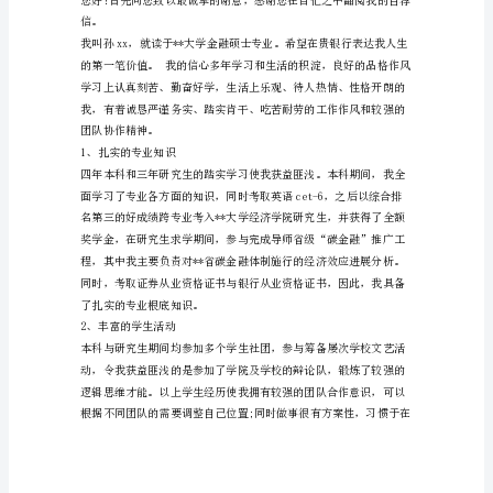
文
尊
敬
的
指
导：
您
好!
识，荣幸之至!
感
求职自荐人：
谢
您
在
百