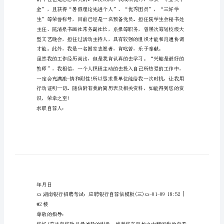
业
自
荐
信
范
文
银
职。
行
业
自
荐
信
范