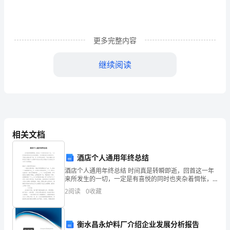
忙
之
更多完整内容
中
抽
继续阅读
年月日
时
间
来
#2楼
阅
相关文档
尊敬的指导：
读
酒店个人通用年终总结
我
酒店个人通用年终总结 时间真是转瞬即逝，回首这一年
信。
来所发生的一切，一定是有喜悦的同时也夹杂着惆怅，
的
这些都是我们宝贵的经历，不能光会埋头苦干哦，写一
2
阅读
0
收藏
份年终总结吧。下面小编给大家带来关于酒店个人通用
个
人
衡水昌永炉料厂介绍企业发展分析报告