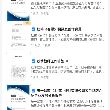
衡水昌永炉料厂 企业发展分析结果企业发展指数得分企
求
业发展指数得分衡水昌永炉料厂综合得分说明：企业发
展指数根据企业规模、企业创新、企业风险、企业活力
1
阅读
0
收藏
职
四个维度对企业发展情况进行评价。该企业的综合评价
团队协作精神。
得分
自
付费
1、扎实的专业知识
杜甫《春望》翻译及创作背景
荐
杜甫《春望》翻译及创作背景 《春望》是唐朝诗人杜
甫的一首五言律诗。下面是为你带来的杜甫《春望》翻
书。
译及创作背景，欢迎阅读。 国破山河在1，城春草木深
15
阅读
0
收藏
2。 感时花溅泪3，恨别
我
叫
秋季教师工作计划_9
xx-
秋季教师工作计划秋季教师工作计划 日子在弹指一挥
间就毫无声息的流逝，很快就要开展新的工作了，让我
x，
们对今后的工作做个计划吧。那么你真正懂得怎么制定
1
阅读
0
收藏
计划吗？下面是小编帮大家整理的秋季教师工作计划，
是
希望
了扎实的专业根底知识。
统一超商（上海）便利有限公司茅台路店介
一
绍企业发展分析报告
2、丰富的学生活动
名，
统一超商（上海）便利有限公司茅台路店 企业发展分析
结果企业发展指数得分企业发展指数得分统一超商（上
得
海）便利有限公司茅台路店综合得分说明：企业发展指