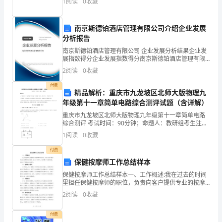
1
阅读
0
收藏
专业知识，工作态度端正，认真负责。积极主动的学习
辞
专业知
别
南京斯德铂酒店管理有限公司介绍企业发展
分析报告
学
南京斯德铂酒店管理有限公司 企业发展分析结果企业发
生
展指数得分企业发展指数得分南京斯德铂酒店管理有限
公司综合得分说明：企业发展指数根据企业规模、企业
2
阅读
0
收藏
创新、企业风险、企业活力四个维度对企业发展情况进
时
行评
付费
精品解析：重庆市九龙坡区北师大版物理九
代
年级第十一章简单电路综合测评试题（含详解）
走
重庆市九龙坡区北师大版物理九年级第十一章简单电路
综合测评 考试时间：90分钟；命题人：教研组考生注
上
意：1、本卷分第I卷（选择题）和第Ⅱ卷（非选择题）两
1
阅读
0
收藏
部分，满分100分，考试时间90分钟2、答卷前，考
社
付费
保健按摩师工作总结样本
会，
保健按摩师工作总结样本一、工作概述:我在过去的时间
可
里担任保健按摩师的职位，负责向客户提供专业的按摩
和保健服务。在这个工作中，我积累了丰富的经验，并
2
阅读
0
收藏
以
获得了很多满意的客户。二、技术能力提升:在职位上，
我一
花
付费