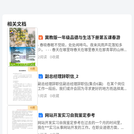
感
觉
特
相关文档
别
冀教版一年级品德与生活下册第五课春游
的
- 春晓春眠不觉晓，处处闻啼鸟。夜来风雨声花落知多
少。 - - - 春天在哪里呀春天在哪里春天在那青翠的山林
|||||
兴
里这里
2
阅读
0
收藏
|||||
奋，
付费
模板,内容仅供参考
觉
副总经理辞职信_2
副总经理辞职信副总经理辞职信(集合6篇) 在某个岗位
得
工作一段后，我们或许会因为寻求更好的地方而选择离
职，这时候辞职信就很重要。到底该怎么写辞职信呢？
自
1
阅读
0
收藏
下面是小编为大家收集的副总经理辞职信，仅供参考，
己
付费
网站开发实习自我鉴定参考
终
网站开发实习自我鉴定参考在过去的一个月的时间里，
于
我在**实习从事网站开发的工作。在职业道德方面，敬
业爱岗，具有强烈的责任感和事业心，积极主动的学习