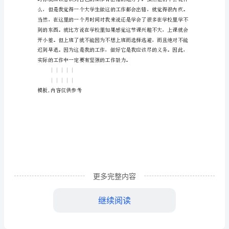
暑
假
实
习
报
告
第
一
天
更多完整内容
上
班
继续阅读
的