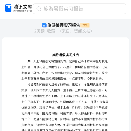
旅
旅游暑假实习报告
游
旅游暑假实习报告
付费
暑
2
阅读
收藏
（
来自
：
贤阅文档
）
假
实
习
报
告
旅
游