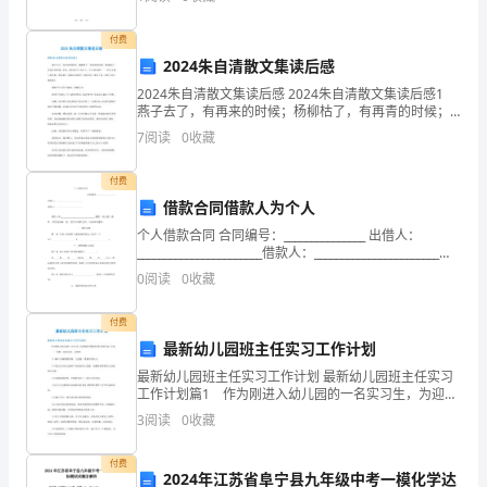
求，
付费
我
2024朱自清散文集读后感
校
2024朱自清散文集读后感 2024朱自清散文集读后感1
燕子去了，有再来的时候；杨柳枯了，有再青的时候；
结
桃花谢了，有再开的时候。但是，我们的日子为什么一
7
阅读
0
收藏
去不复返呢？——是有人偷了他们罢：那是谁？又
合
付费
学
借款合同借款人为个人
个人借款合同 合同编号：_______________ 出借人：
校
_______________________借款人：_______________________借
款人因______________
实
0
阅读
0
收藏
际，
付费
最新幼儿园班主任实习工作计划
开
最新幼儿园班主任实习工作计划 最新幼儿园班主任实习
展
工作计划篇1 作为刚进入幼儿园的一名实习生，为迎接
新学期新的开始，特制订如下计划： 一、思想、态度
3
阅读
0
收藏
方面，及要求。 (1)树立正确的教育观、儿童观
了
付费
一
2024年江苏省阜宁县九年级中考一模化学达