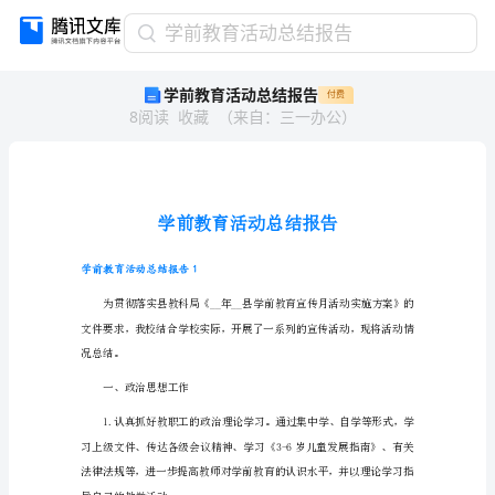
学
学前教育活动总结报告
前
学前教育活动总结报告
付费
教
8
阅读
收藏
（
来自
：
三一办公
）
育
活
动
总
结
报
告