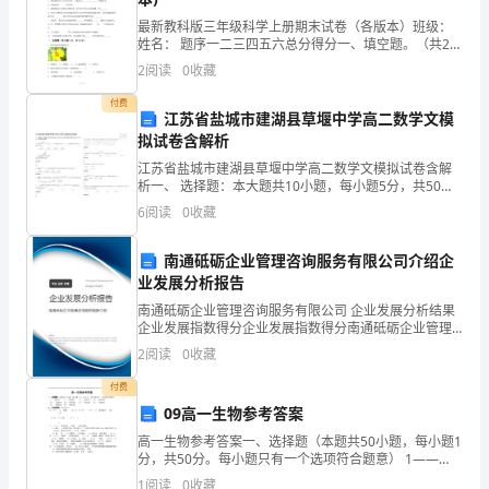
宣
由活动时间。
最新教科版三年级科学上册期末试卷（各版本）班级：
传
姓名： 题序一二三四五六总分得分一、填空题。（共20
分）1、能把气球吹很大，是因为我们把______
2
阅读
0
收藏
月
付费
江苏省盐城市建湖县草堰中学高二数学文模
活
拟试卷含解析
动
以兴趣培养和习惯养成为主要目标。
江苏省盐城市建湖县草堰中学高二数学文模拟试卷含解
析一、 选择题：本大题共10小题，每小题5分，共50
实
分。在每小题给出的四个选项中，只有是一个符合题目
6
阅读
0
收藏
要求的1. 已知椭圆上到点A（0， b）距离最远的点
施
南通砥砺企业管理咨询服务有限公司介绍企
活动。
方
业发展分析报告
案》
南通砥砺企业管理咨询服务有限公司 企业发展分析结果
企业发展指数得分企业发展指数得分南通砥砺企业管理
咨询服务有限公司综合得分说明：企业发展指数根据企
的
2
阅读
0
收藏
业规模、企业创新、企业风险、企业活力四个维度对企
业发
文
付费
09高一生物参考答案
件
高一生物参考答案一、选择题（本题共50小题，每小题1
分，共50分。每小题只有一个选项符合题意） 1——
要
5CBAAA 6——10CDBDC 11——15DCACC 16——20
1
阅读
0
收藏