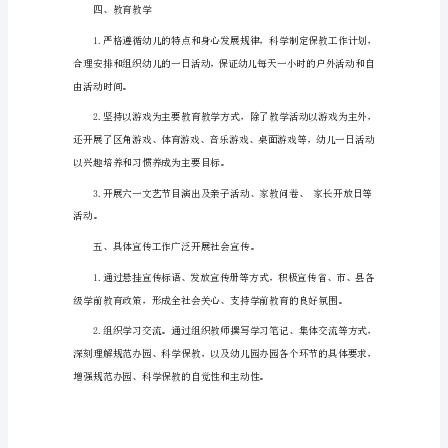
教
育
活
二、成立领导小组，专人负责
动
总
结
月活动领导小组组长成员
报
三、幼儿园管理
告
1
为
制订各类工作计
贯
彻
落