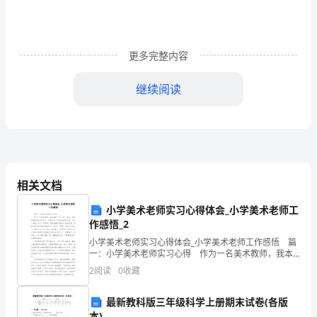
实
县
教
更多完整内容
科
继续阅读
局
《__
落到实处。
年
__
相关文档
县
小学美术老师实习心得体会_小学美术老师工
学
作感悟_2
四、教育教学
小学美术老师实习心得体会_小学美术老师工作感悟 篇
前
一：小学美术老师实习心得 作为一名美术教师，我本
着做一个让学生、家长、学校都满意的老师的信念，尽
教
2
阅读
0
收藏
职尽责，力争完成学校任务。在这一年里，作为一名教
育
最新教科版三年级科学上册期末试卷(各版
本)