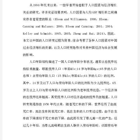
析
12-0028-09
人
一、引言
口
因
素、
中
国
经
济
增
长
与
社