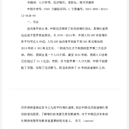
与
社
会
发
展
的
关
联
好的制度和政策环境。
分