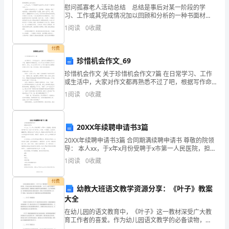
人
慰问孤寡老人活动总结 总结是事后对某一阶段的学
习、工作或其完成情况加以回顾和分析的一种书面材
料，它可以促使我们思考，让我们好好写一份总结吧。
口
1
阅读
0
收藏
那么你真的懂得怎么写总结吗？下面是小编帮大家整理
的慰问孤寡
转
付费
珍惜机会作文_69
变
珍惜机会作文 关于珍惜机会作文7篇 在日常学习、工作
不
或生活中，大家对作文都再熟悉不过了吧，根据写作命
的影响。
题的特点，作文可以分为命题作文和非命题作文。那
1
阅读
0
收藏
仅
么，怎么去写作文呢？以下是小编为大家整
带
20XX年续聘申请书3篇
来
20XX年续聘申请书3篇 合同期满续聘申请书 尊敬的院领
导： 本人xx，于x年x月份受聘于x市第一人民医院，担任
了
临床护理工作。先后工作于普外科，心内科。工作期
1
阅读
0
收藏
间，认真负责，勤勤恳
人
付费
口
幼教大班语文教学资源分享：《叶子》教案
大全
自
在幼儿园的语文教育中，《叶子》这一教材深受广大教
育工作者的喜爱。作为幼儿园语文教学的必备读物，
然
《叶子》为幼儿们提供了丰富的生活场景、绚丽的语言