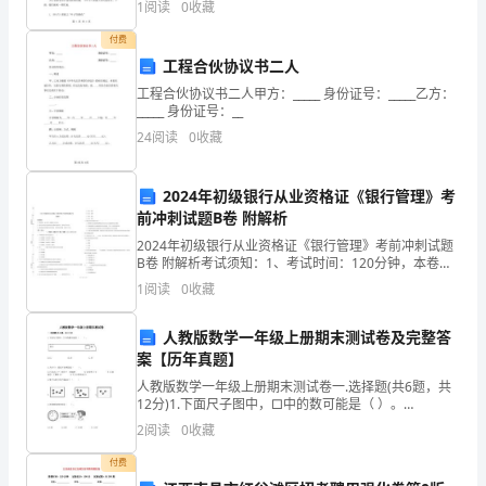
1
阅读
0
收藏
画面和生动的形象描写。为了更好地将这一优秀教材运
增
用到语文教
付费
长
工程合伙协议书二人
工程合伙协议书二人甲方：_____ 身份证号：_____乙方：
率
_____ 身份证号：__
的
24
阅读
0
收藏
下
2024年初级银行从业资格证《银行管理》考
降，
前冲刺试题B卷 附解析
2024年初级银行从业资格证《银行管理》考前冲刺试题
同
B卷 附解析考试须知：1、考试时间：120分钟，本卷满
分为100分。 2、请首先按要求在试卷的指定位置填写您
时
1
阅读
0
收藏
的姓名、准考证号等信息。 3、请仔细阅读
引
人教版数学一年级上册期末测试卷及完整答
案【历年真题】
起
人教版数学一年级上册期末测试卷一.选择题(共6题，共
了
12分)1.下面尺子图中，□中的数可能是（ ）。
INCLUDEPICTURE \d "C:\\Users\\07\\AppData\\Local
2
阅读
0
收藏
人
付费