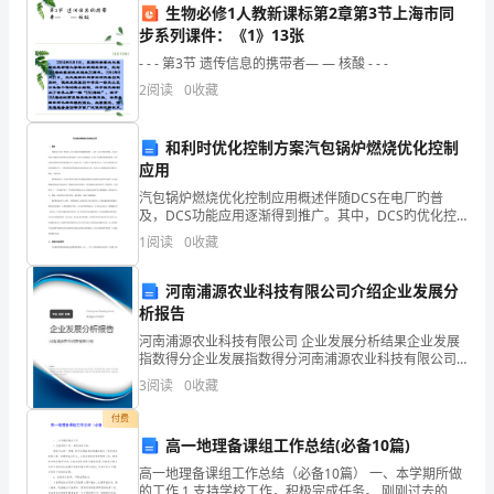
的
生物必修1人教新课标第2章第3节上海市同
步系列课件：《1》13张
经
- - - 第3节 遗传信息的携带者— — 核酸 - - -
营
2
阅读
0
收藏
利
和利时优化控制方案汽包锅炉燃烧优化控制
益
应用
4.2维护记录的建立
汽包锅炉燃烧优化控制应用概述伴随DCS在电厂旳普
和
及，DCS功能应用逐渐得到推广。其中，DCS旳优化控
制，比过去旳单元智能仪表来得愈加以便和易用。但电
服
1
阅读
0
收藏
力系统顾客，对DCS旳功能旳掌握尚有限，许多功能没
有
务
河南浦源农业科技有限公司介绍企业发展分
析报告
质
河南浦源农业科技有限公司 企业发展分析结果企业发展
量。
指数得分企业发展指数得分河南浦源农业科技有限公司
综合得分说明：企业发展指数根据企业规模、企业创
过纸质和电子的方式进行。
3
阅读
0
收藏
为
新、企业风险、企业活力四个维度对企业发展情况进行
评价。
付费
4.3维护的执行
了
高一地理备课组工作总结(必备10篇)
确
高一地理备课组工作总结（必备10篇） 一、本学期所做
的工作 1.支持学校工作，积极完成任务。 刚刚过去的一