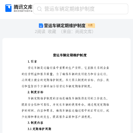
营
营运车辆定期维护制度
运
营运车辆定期维护制度
付费
车
2
阅读
收藏
（
来自
：
尚阅文库
）
辆
定
期
维
护
制
1.引言
度