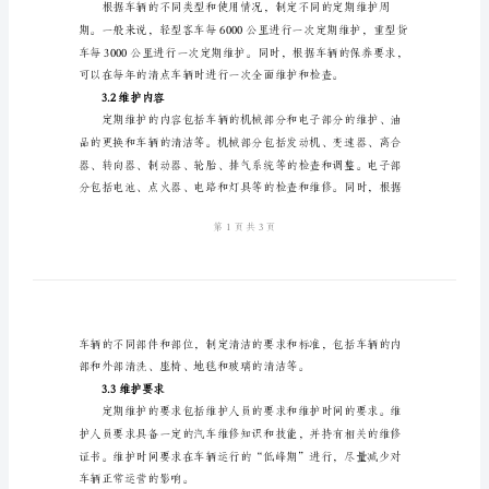
营
运
车
辆
2.制度目标
定
期
维
护
制
3.制度内容
度
3.1定期维护周期
1.
引