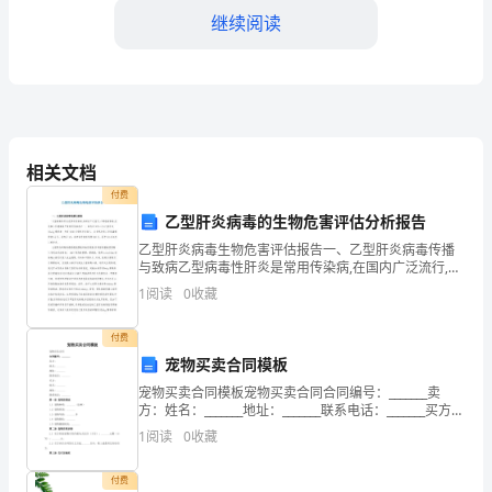
的
继续阅读
生
产
资
料，
相关文档
3.3维护要求
它
付费
乙型肝炎病毒的生物危害评估分析报告
直
乙型肝炎病毒生物危害评估报告一、乙型肝炎病毒传播
与致病乙型病毒性肝炎是常用传染病,在国内广泛流行,人
接
群感染率高,是危害人民健康最严重常用传染病之一。国
1
阅读
0
收藏
内约10％人为乙型肝炎HBsAg携带者，约有100
关
付费
系
车辆正常运营的影响。
宠物买卖合同模板
到
宠物买卖合同模板宠物买卖合同合同编号：_______卖
4.制度执行
方：姓名：_______地址：_______联系电话：_______买方：
企
姓名：_______地址：_______联系电话：_______第一条
1
阅读
0
收藏
4.1维护计划的编制
业
付费