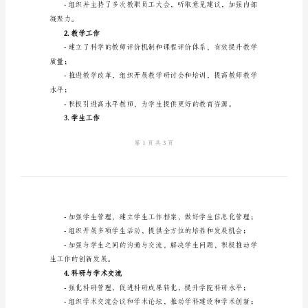
板
2024
年
未来的发展计划。
副
一、工作情况回顾
院
长
述
1.学院管理与运营
职
报
营；
告
模
板