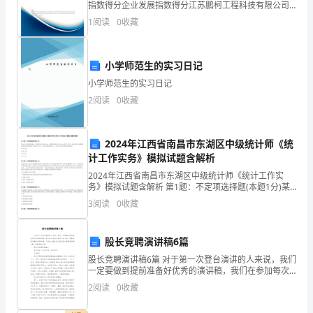
指数得分企业发展指数得分江苏鹏柯工程科技有限公司
三、未来的发展计划
席
综合得分说明：企业发展指数根据企业规模、企业创
1
阅读
0
收藏
新、企业风险、企业活力四个维度对企业发展情况进行
今
评价。
天
小学师范生的实习日记
小学师范生的实习日记
的
2
阅读
0
收藏
述
职
2024年江西省南昌市东湖区中级统计师《统
计工作实务》模拟试题含解析
报
2024年江西省南昌市东湖区中级统计师《统计工作实
告
务》模拟试题含解析 第1题：不定项选择题(本题1分)某
公司于2000年初成立，注册资本金为100万元，而实际
3
阅读
0
收藏
投入资本为30万元。经营一年后，2001年
会
议。
股长竞聘演讲稿6篇
下
股长竞聘演讲稿6篇 对于第一次登台演讲的人来说，我们
一定要做到提前准备好优秀的演讲稿，我们在参加每次
演讲任务之前，都需要提早撰写好演讲稿，下面是小编
面，
2
阅读
0
收藏
为您分享的股长竞聘演讲稿6篇，感谢您的参阅。
我