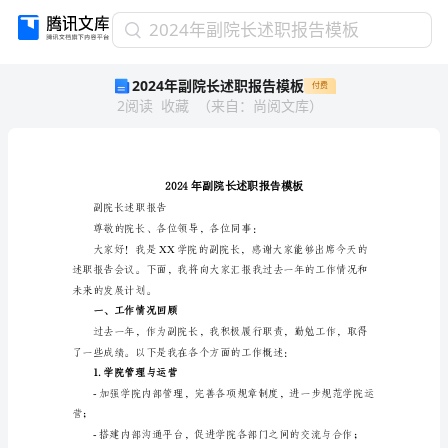
2024
2024年副院长述职报告模板
年
2024年副院长述职报告模板
付费
副
2
阅读
收藏
（
来自
：
尚阅文库
）
院
长
述
职
报
告
副院长述职报告
模