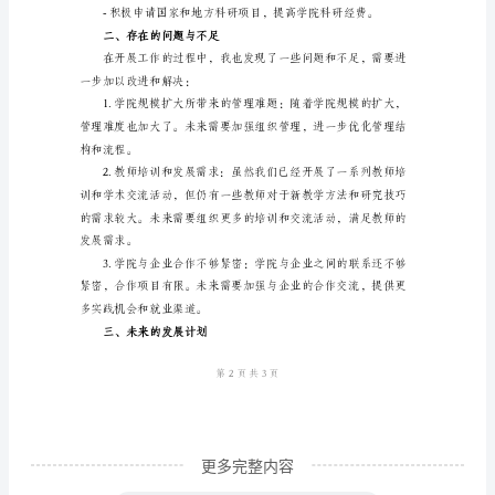
副
凝聚力。
院
2.教学工作
长
述
质量；
职
报
水平；
告
尊
3.学生工作
敬
的
院
长、
更多完整内容
各