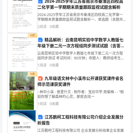
2024-2025学年江苏省南京市秦淮区四校高
学
二化学第一学期期末质量跟踪监视试题含解析
一步加以改进和解决：
院
2024-2025学年江苏省南京市秦淮区四校高二化学第一
学期期末质量跟踪监视试题含解析一、单选题（本题共
20小题，每题2分，共40分）1、氰气的分子式为
的
2
阅读
0
收藏
(CN)2，结构式为NC-CN，其性质与卤素单质
副
付费
精品解析：云南昆明实验中学数学人教版七
年级下册二元一次方程组同步测试试题（含答案
院
构和流程。
解析）
云南昆明实验中学数学人教版七年级下册二元一次方程
长，
组同步测试 考试时间：90分钟；命题人：教研组考生注
意：1、本卷分第I卷（选择题）和第Ⅱ卷（非选择题）两
1
阅读
0
收藏
感
部分，满分100分，考试时间90分钟2、答卷前，
付费
谢
九年级语文林中小溪市公开课获奖课件省名
师示范课获奖课件
大
- 林中小溪 - 普里什文 - 制作者：宝应中学 周菊梅 - - “假
发展需求。
如你想了解森林旳心灵，那就去找一
家
1
阅读
0
收藏
能
江苏鹏柯工程科技有限公司介绍企业发展分
够
析报告
多实践机会和就业渠道。
出
江苏鹏柯工程科技有限公司 企业发展分析结果企业发展