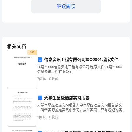
位
继续阅读
领
导，
各
位
相关文档
付费
同
信息资讯工程有限公司ISO9001程序文件
生工作的创新发展。
事：
福建省XXX信息资讯工程有限公司 程序文件 福建省XXX
信息资讯工程有限公司
4.科研与学术交流
大
3
阅读
0
收藏
家
好！
大学生星级酒店实习报告
大学生星级酒店实习报告大学生星级酒店实习报告范文
我
所谓实习就是实践中学习，虽然实习中只有短短的实
践，却能学到了很多在课堂在学校所不到的知识。YJBYS
是
1
阅读
0
收藏
小编为大家整理了星级酒店实习报告例文参考
二、存在的问题与不足
XX