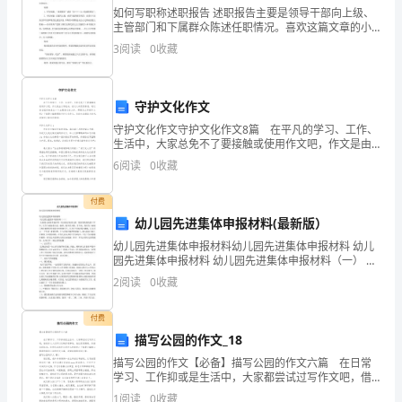
、请不要乱丢垃圾，离场时注意清理。
2
学
如何写职称述职报告 述职报告主要是领导干部向上级、
主管部门和下属群众陈述任职情况。喜欢这篇文章的小
伙伴们，可以一起来看下哦。这是为大家的如何写职称
生
3
3
阅读
0
收藏
述职报告，欢迎查阅。 如何写职称述
部人员手中。
活
、活动结束后，监察部人员留下清理现场。
4
守护文化作文
不
守护文化作文守护文化作文8篇 在平凡的学习、工作、
、活动后，每个班要交份活动感受。
53
久，
生活中，大家总免不了要接触或使用作文吧，作文是由
文字组成，经过人的思想考虑，通过语言组织来表达一
6
阅读
0
收藏
同
个主题意义的文体。那要怎么写好作文呢？下面是小编
元
整
学
付费
预算方案：
幼儿园先进集体申报材料(最新版）
们
幼儿园先进集体申报材料幼儿园先进集体申报材料 幼儿
策划人：
园先进集体申报材料 幼儿园先进集体申报材料（一） 实
都
验幼儿园是本地区唯一的市级示范幼儿园，是幼教系统
2
阅读
0
收藏
的窗口单位，在各方面起着示范、辐射、服务的功
二零年九月二十日
xx
有
付费
自
第二篇：“沟通从心开始”活动策划书
描写公园的作文_18
己
描写公园的作文【必备】描写公园的作文六篇 在日常
学习、工作抑或是生活中，大家都尝试过写作文吧，借
一、活动名称
的
助作文人们可以反映客观事物、表达思想感情、传递知
1
阅读
0
收藏