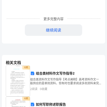
动
策
划
更多完整内容
书
继续阅读
一、
快的心情来面对大学的生活和学习。
活
参与人员：大一全体同学
动
2.
背
相关文档
付费
景：
组合类材料作文写作指导2
刚
组合类资料作文写作指导【考点阐释】高考资料作文一
小礼物一个）
般供应的是单则资料，但有时也要求阅读多则资料来完
进
成作文。比方XX年福建卷考“路的思辨”，资料是三句言论
2
阅读
0
收藏
九、注意事项
的组合；浙江卷考“人品与文品”，这是“言为心声、文
入
付费
、各班同学有序进场，进入场内不得喧哗。
1
大
如何写职称述职报告