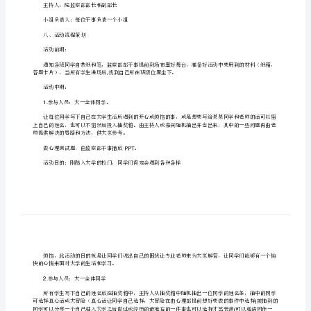
策
二、活动主题：一切从心开始
划
三、活动目的
书
（精
四、活动时间：月日
1030
选
五、活动地点：院足球场
六、活动形式
五
篇）
参与的大型活动。
[修
七、人员安排
主持人：院监察部部长和副部长
改
小组负责人：每位干事负责一个小组