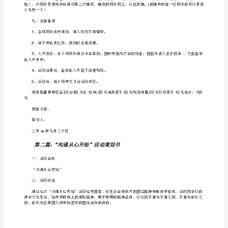
版]
八、活动流程策划
第
活动前期：
一
篇：
,
一
活动中期：
切
参与人员：大一全体同学。
1.
从
心
师提供解决的思路和方法，供大家参考。
开
始
做心理测试题，由监察部干事播放。
PPT
心
理
活