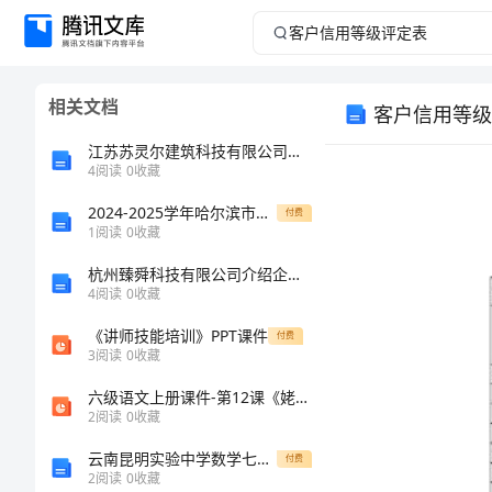
客
户
相关文档
客户信用等级
信
江苏苏灵尔建筑科技有限公司介绍企业发展分析报告
用
4
阅读
0
收藏
2024-2025学年哈尔滨市第三中学高二物理第一学期期末调研模拟试题含解析
等
付费
1
阅读
0
收藏
级
杭州臻舜科技有限公司介绍企业发展分析报告
4
阅读
0
收藏
评
《讲师技能培训》PPT课件
付费
3
阅读
0
收藏
定
六级语文上册课件-第12课《姥姥的剪纸》第二课时_苏教版(共23张PPT)
表
2
阅读
0
收藏
云南昆明实验中学数学七年级上册第三章一元一次方程方程单元测评练习题（含答案详解）
付费
评
2
阅读
0
收藏