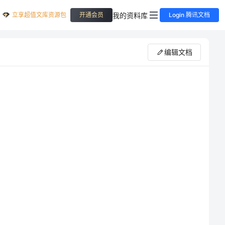
立享超值文库资源包
我的资料库
开通会员
Login 腾讯文档
编辑文档