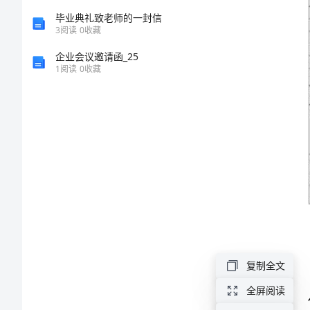
价
毕业典礼致老师的一封信
3
阅读
0
收藏
指
企业会议邀请函_25
标
1
阅读
0
收藏
说
明:1、
注
册
资
保证;
本:
指
客
复制全文
户
全屏阅读
的