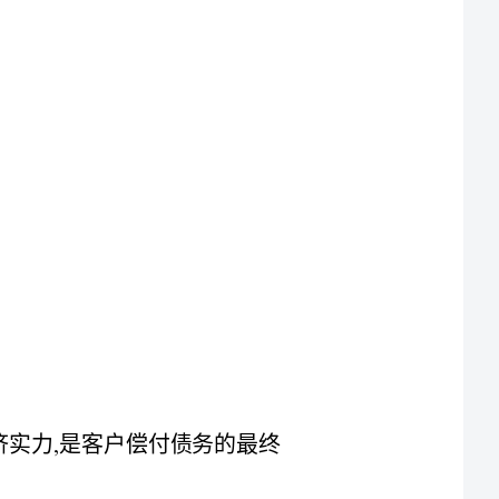
1、注册资本:指客户的财政力度,反映客户的经济实力,是客户偿付债务的最终
4、收帐天数:自开具销售发票,交付提货单日起,至货款实际到帐日之间的天数;