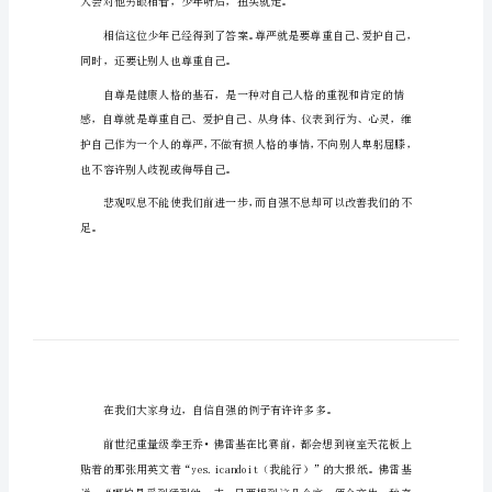
稿
尊敬的老师、各位同学:
《自
尊
自
爱
自
信
自
强》
演
讲
稿