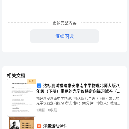
尊
敬
更多完整内容
的
老
继续阅读
师、
各
位
同
相关文档
付费
学:
达标测试福建惠安惠南中学物理北师大版八
年级（下册）常见的光学仪器定向练习试卷（含
大
答案详解版）
福建惠安惠南中学物理北师大版八年级（下册）常见的
光学仪器定向练习 考试时间：90分钟；命题人：教研组
家
考生注意：1、本卷分第I卷（选择题）和第Ⅱ卷（非选择
1
阅读
0
收藏
题）两部分，满分100分，考试时间90分钟2、答
好！
我
洋务运动课件