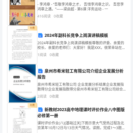
- 李鸿章 - “吾敬李鸿章之才， 吾惜李鸿章之识， 吾悲李
是
鸿章之遇。”——梁启超 - 第6课 洋务运动 - 一
来
416
阅读
0
收藏
自
付费
2024年副科长竞争上岗演讲稿模板
初
2024年副科长竞争上岗演讲稿模板尊敬的评委、亲爱的
__
校长、亲爱的老师们：大家好！我是XXX，很荣幸站在这
里向各位展示我作为2024年副科长竞争者的能力和理
1
阅读
0
收藏
班
念。首先，我要感谢校领导和教师们给予我这次机会
的
泉州市希米轻工有限公司介绍企业发展分析
报告
__。
泉州市希米轻工有限公司 企业发展分析结果企业发展指
我
数得分企业发展指数得分泉州市希米轻工有限公司综合
得分说明：企业发展指数根据企业规模、企业创新、企
2
阅读
0
收藏
的
业风险、企业活力四个维度对企业发展情况进行评价。
于缺乏自信，也最终败了下来。
该企
付费
题
新教材2023高中地理课时评价作业八中图版
必修第一册
目
课时评价作业(八)[基础过关]下图示意大气受热过程及北
京某年10月12日与13日天气情况。读图，完成1～3题。
是
到底有没有信心将成功夺过来。
1．使近地面大气温度升高的热量传递过程是( )A．