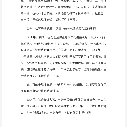
《自
同时，还要让别人也尊重自己。
尊
自
爱
自
信
也不容许别人歧视或侮辱自己。
自
强》
演
足。
讲
稿
1（1062
字）