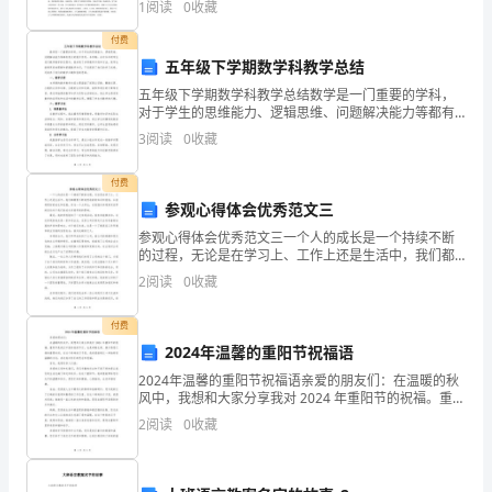
1
阅读
0
收藏
①→②→③ B．①→②→④C
“自
付费
尊
五年级下学期数学科教学总结
五年级下学期数学科教学总结数学是一门重要的学科，
自
对于学生的思维能力、逻辑思维、问题解决能力等都有
很大的提升作用。本学期，在对五年级学生进行数学教
3
阅读
0
收藏
爱
学的过程中，我采取了多种教学手段和方法，使学生能
够更好地
自
付费
参观心得体会优秀范文三
信
参观心得体会优秀范文三一个人的成长是一个持续不断
的过程，无论是在学习上、工作上还是生活中，我们都
自
需要不断地吸收新的知识和经验，以获得更好的成长和
2
阅读
0
收藏
发展。作为一个大学生，在校园内参观真实世界的活动
强”。
对于我们
付费
在
2024年温馨的重阳节祝福语
很
2024年温馨的重阳节祝福语亲爱的朋友们：在温暖的秋
风中，我想和大家分享我对 2024 年重阳节的祝福。重阳
久
节是我们中国传统的节日，也是孝敬长辈、展示感恩之
2
阅读
0
收藏
情的重要时刻。在这个特殊的日子里，我希望能够
以