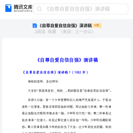
《自
《自尊自爱自信自强》演讲稿
尊
《自尊自爱自信自强》演讲稿
付费
自
2
阅读
收藏
（
来自
：
三一办公
）
爱
自
信
自
强》
演
讲