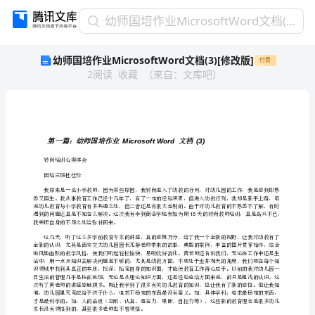
幼
幼师国培作业MicrosoftWord文档(3)[修改版]
师
幼师国培作业MicrosoftWord文档(3)[修改版]
付费
国
2
阅读
收藏
（
来自
：
文库吧
）
培
作
业
MicrosoftWord
文
档
转岗培训心得体会
(3)