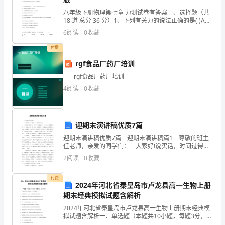
名
我所未听过的见闻。
八年级下册物理第七章 力测试卷有答案一、选择题（共
小
18 道 总分 36 分）1、下列有关力的说法正确的是( )A．
通过学习，我感悟真是很多很多。
用力捏橡皮泥，橡皮泥发生形变，说明力可以改变物体
学
6
阅读
0
收藏
的形状B．推门时离门轴越近，用力越大
付费
教
rgf食品厂药厂培训
师，
- - - rgf食品厂药厂培训 - - - -
因
4
阅读
0
收藏
为
某
迎期末演讲稿优质7篇
要、最科学的照顾和关注。
些
迎期末演讲稿优质7篇 迎期末演讲稿篇1 尊敬的班主
任老师，亲爱的同学们： 大家好!说实话，时间过得挺
快的，大一上学期就要结束了，相信大家和我一样，已
原
2
阅读
0
收藏
经适应了这里自由而紧张的生活，自由是因为大
因，
付费
2024年河北省秦皇岛市卢龙县高一生物上册
我
期末经典模拟试题含解析
转
2024年河北省秦皇岛市卢龙县高一生物上册期末经典模
拟试题含解析一、单选题（本题共10小题，每题3分，共
30分）1、下列有关ATP的叙述中，不正确的是A．生物