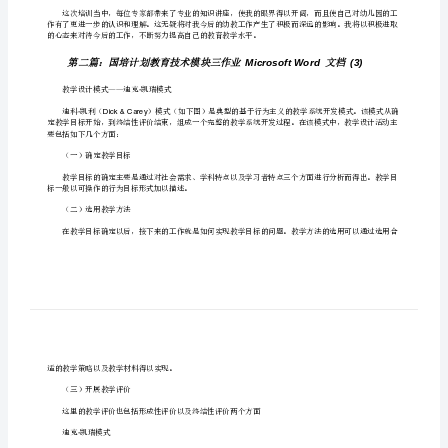
国培三班杜仕珍
[修
改
版]
我要把自身的不足之处给弥补回来。
第
一
篇：
幼
师
国
家长没有领悟到的，甚至很多老师也不曾领悟。
培
作
业