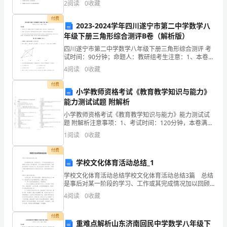
岗
2
阅读
0
收藏
体内ATP与ADP之间时刻发生相互转化B．
进
付费
2023-2024学年四川遂宁市第二中学数学八
会让他们感受到一个全新的，新时代的幼儿教师。
年级下册三角形综合测评B卷（解析版）
入
四川遂宁市第二中学数学八年级下册三角形综合测评 考
了
试时间：90分钟；命题人：教研组考生注意：1、本卷分
MicrosoftWord
第I卷（选择题）和第Ⅱ卷（非选择题）两部分，满分100
4
阅读
0
收藏
幼
分，考试时间90分钟2、答卷前，考生务必用0
初中物理新课改教学实践的成功与不足
付费
教
小学教师资格考试《教育教学知识与能力》
能力测试试题 附解析
的
小学教师资格考试《教育教学知识与能力》能力测试试
题 附解析注意事项：1、考试时间：120分钟，本卷满分
行
为150分。 2、请首先按要求在试卷的指定位置填写您的
1
阅读
0
收藏
姓名、准考证号等信息。 3、请仔细阅读各种题
列，
付费
对
学校文化体育活动总结_1
学校文化体育活动总结学校文化体育活动总结3篇 总结
幼
是事后对某一阶段的学习、工作或其完成情况加以回顾
和分析的一种书面材料，它可以使我们更有效率，我想
儿
4
阅读
0
收藏
我们需要写一份总结了吧。那么总结有什么格式呢？下
园
付费
重难点解析山东济南回民中学数学八年级下