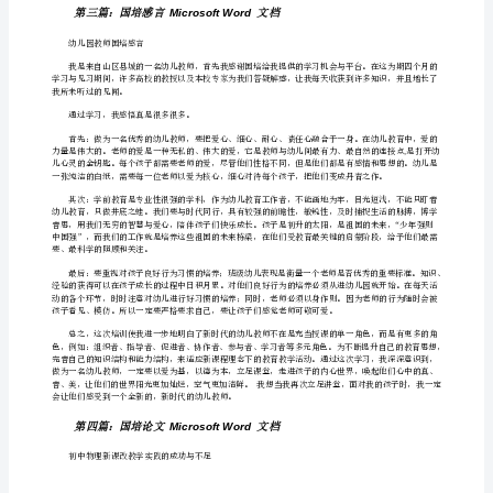
Microsoft
Word
文
教学设计模式——迪克凯瑞模式
-
档
-Dick&Carey
(3)
要包括如下几个方面：
转
（一）确定教学目标
岗
培
标一般以可操作的行为目标形式加以描述。
训
（二）选用教学方法
心
得
体
会