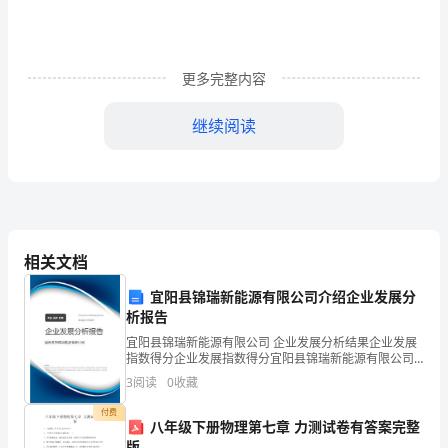
国
培
更多完整内容
三
继续阅读
班
适的教学策略以及教学材料得以实现。
杜
（三）开展教学评价
仕
珍
相关文档
我
迪克凯瑞模式
-
宜阳县锦瑞新能源有限公司介绍企业发展分
原
析报告
MicrosoftWord
来
宜阳县锦瑞新能源有限公司 企业发展分析结果企业发展
指数得分企业发展指数得分宜阳县锦瑞新能源有限公司
是
幼儿园教师国培感言
综合得分说明：企业发展指数根据企业规模、企业创
3
阅读
0
收藏
新、企业风险、企业活力四个维度对企业发展情况进行
评价。
一
付费
八年级下册物理第七章 力测试卷有答案完整
版