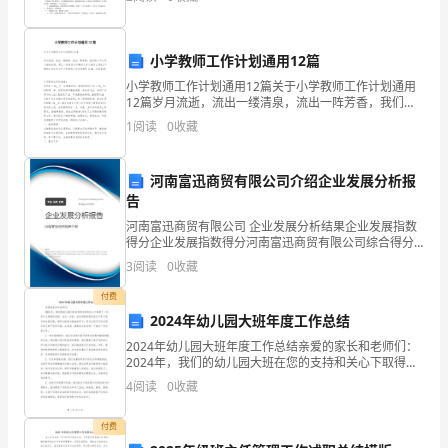
重、津津乐道、别有深意”等词语。2．有感情地朗读课
七、风险评估
..............................................................
文
(一)、截止阀项目风险分析
.................................
(二)、截止阀项目风险对策
.................................
小学教师工作计划通用12篇
八、进度计划
..............................................................
小学教师工作计划通用12篇关于小学教师工作计划通用
(一)、截止阀项目进度安排
.................................
12篇岁月流逝，流出一缕清泉，流出一阵芳香，我们的
(二)、截止阀项目实施保障措施
.........................
工作又进入新的阶段，那么一起看看小学教师工作计划
1
阅读
0
收藏
九、实施计划
..............................................................
怎么写吧!下面给大家分享关于小学教师工作计划通用
(一)、建设周期
....................................................
河南富迅商贸有限公司介绍企业发展分析报
告
河南富迅商贸有限公司 企业发展分析结果企业发展指数
得分企业发展指数得分河南富迅商贸有限公司综合得分
说明：企业发展指数根据企业规模、企业创新、企业风
3
阅读
0
收藏
险、企业活力四个维度对企业发展情况进行评价。该企
业的
付费
2024年幼儿园大班年度工作总结
2024年幼儿园大班年度工作总结亲爱的家长和老师们：
2024年，我们的幼儿园大班在您的支持和关心下取得了
一系列令人骄傲的成绩。在这一年里，我们的教育团队
4
阅读
0
收藏
致力于每个孩子的全面发展，倡导以游戏为基础的学习
付费