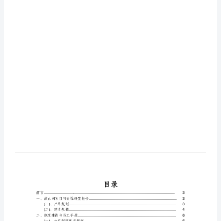
截
止
阀
项
目
创
业
计
划
书
目
录