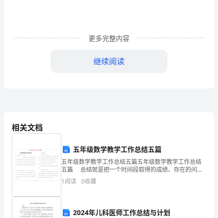
截
止
阀
更多完整内容
项
目
继续阅读
创
目录
业
计
前言
.............................................................................
划
一、截止阀项目可行性研究报告
...............................
书
(一)、产品规划
....................................................
(二)、建设规模
相关文档
....................................................
二、制度建设与员工手册
...........................................
(一)、公司制度体系规划
.....................................
五年级数学教学工作总结五篇
(二)、员工手册编制与更新
.................................
五年级数学教学工作总结五篇五年级数学教学工作总结
(三)、制度宣导与培训
........................................
五篇 总结就是把一个时间段取得的成绩、存在的问题
(四)、制度执行与监督
........................................
及得到的经验和教训进行一次全面系统的总结的书面材
1
阅读
0
收藏
料，它可以明确下一步
(五)、制度评估与改进
........................................
三、土建工程方案
......................................................
(一)、建筑工程设计原则
.....................................
2024年儿科医师工作总结与计划
(二)、截止阀项目总平面设计要求
.....................