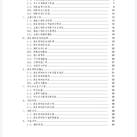
TOC
\h
\zHYPERLINK
\l
"_Toc13497"前
言
PAGEREF
_Toc13497
\h
3HYPERLINK
\l
"_Toc16651"一、
截
止