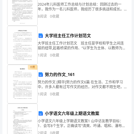
2024年儿科医师工作总结与计划总结：回顾过去的一
(三)、土建工程设计年限及安全等级
.................
年，我作为一名儿科医师，我经历了很多挑战和成长。
(四)、建筑工程设计总体要求
.............................
在2024年，我一直努力为儿童健康服务，并为他们提供
8
阅读
0
收藏
(五)、土建工程建设指标
.....................................
最好的医疗护理。以下是我2024年儿科医师工作总结
四、截止阀项目选址说明
...........................................
(一)、截止阀项目选址原则
.................................
大学班主任工作计划范文
(二)、截止阀项目选址
........................................
(三)、建设条件分析
大学班主任工作计划范文 班主任是学校和学生之间连
............................................
接的纽带,起着桥梁的作用、“以学生为主体、以教师为主
(四)、用地控制指标
............................................
导”的素质教育需要有责任、负责任、敢于担当。下面是
1
阅读
0
收藏
(五)、地总体要求
................................................
小编为你整理了大学班主任工作计划范文，希望能帮助
(六)、节约用地措施
............................................
(七)、总图布置方案
付费
............................................
(八)、选址综合评价
努力的作文_161
............................................
五、截止阀项目概论
...................................................
努力的作文 [精华]努力的作文6篇 在生活、工作和学习
(一)、截止阀项目承办单位基本情况
中，许多人都有过写作文的经历，对作文都不陌生吧，
.................
作文是人们以书面形式表情达意的言语活动。作文的注
(二)、截止阀项目概况
........................................
1
阅读
0
收藏
意事项有许多，你确定会写吗？以下是小
(三)、截止阀项目评价
........................................
(四)、主要经济指标
............................................
六、劳动安全生产分析
...............................................
小学语文六年级上期语文教案
(一)、设计依据
....................................................
小学语文六年级上学期语文教案1 山中访友教学目标：
(二)、主要防范措施
............................................
1．会写8个生字，正确读写“清爽、吟诵、唱和、瀑布、
(三)、劳动安全预期效果评价
.............................
陡峭、挺拔、身躯、精致蕴含、奥秘、侠客、德高望
2
阅读
0
收藏