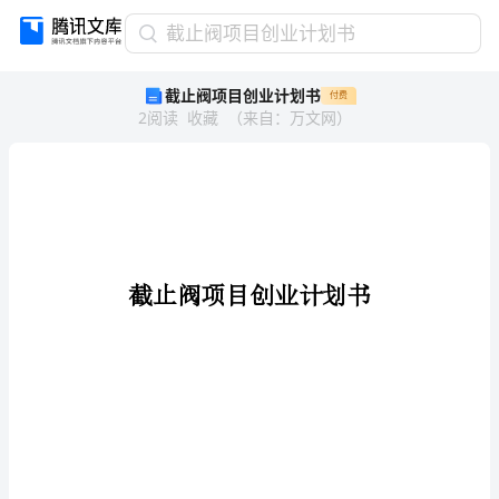
截
截止阀项目创业计划书
止
截止阀项目创业计划书
付费
阀
2
阅读
收藏
（
来自
：
万文网
）
项
目
创
业
计
划
书