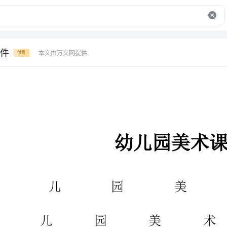
件
本文由万文网提供
付费
幼儿园美术课件