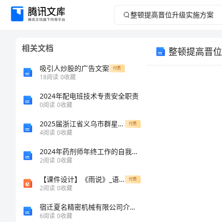
整
顿
相关文档
整顿提高晋位
提
吸引人炒股的广告文案
付费
高
18
阅读
0
收藏
2024年配电班技术专责安全职责
晋
0
阅读
0
收藏
位
2025届浙江省义乌市群星外国语学校高一化学下册期末学业质量监测模拟试题含解析
付费
4
阅读
0
收藏
升
2024年药剂师年终工作的自我总结
2
阅读
0
收藏
级
【课件设计】《雨说》_语文_初中_王玉波
付费
善的
实
2
阅读
0
收藏
宿迁夏名精密机械有限公司介绍企业发展分析报告
施
6
阅读
0
收藏