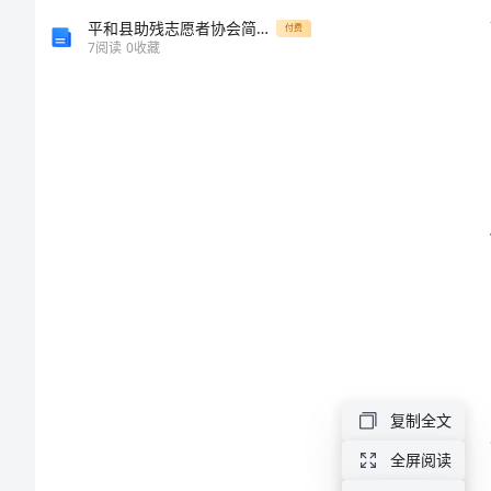
方
平和县助残志愿者协会简介及活动介绍[修改版]
付费
7
阅读
0
收藏
案
整
顿
提
高
晋
位
升
级
复制全文
实
全屏阅读
施