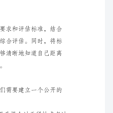
首先，我们需要明确各个职级的晋升要求和评估标准，结合
员工的工作表现、能力和潜力等因素进行综合评估。同时，将标
准和要求以可量化的方式呈现，使员工能够清晰地知道自己距离
为了增加晋升的透明度和公平性，我们需要建立一个公开的
1.明确晋升岗位的数量和比例，避免晋升机会过于稀缺或者过
明确的晋升程序和流程，包括申请、评估、面试等环
3.建立一个晋升候选人池子，定期对候选人进行评估和筛选，