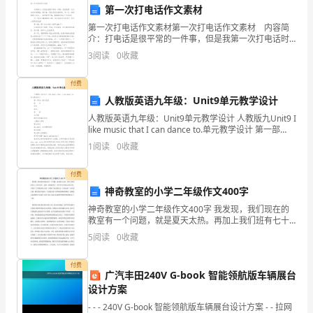
法
第一次打电话作文素材
第一次打电话作文素材第一次打电话作文素材 内容简
律、
介：打电话是很平常的一件事，但是我第一次打电话时
很紧张，很兴奋，现在还记忆犹新呢。有一天，爸爸妈
运行。
法
3
阅读
0
收藏
妈一起出... 如果觉得不错，就继续查看以下内容吧
规、
付费
人教版英语九年级：Unit9单元教学设计
规
人教版英语九年级：Unit9单元教学设计 人教版九Unit9 I
章
like music that I can dance to.单元教学设计 第一部
分：基本信息 姓 名
1
阅读
0
收藏
制
整改，并做好整改记录。
付费
度，
第五章事故应急管理
神奇教室的小学二年级作文400字
结
神奇教室的小学二年级作文400字 我发现，我们现在的
教室有一个问题，就是夏天太热。再加上我们班有七十
合
多位同学，这样一挤就更热了。所以不开空调完全坐不
5
阅读
0
收藏
住，可是开了空调就要关门窗，否则凉气就会跑出去，
理，并及时通知相关责任人。
本
付费
广汽丰田240V G-book 智能领航版车辆展台
单
设计方案
生命安全和财产安全。
位
- - - 240V G-book 智能领航版车辆展台设计方案 - - 拉网