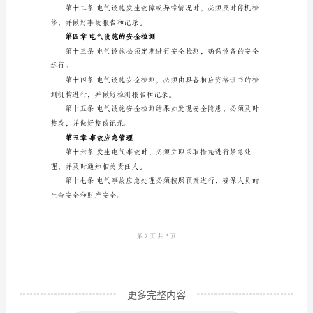
章
总
规定进行设计、施工
则
第
行。
一
条
根
据
《中
华
人
民
共
更多完整内容