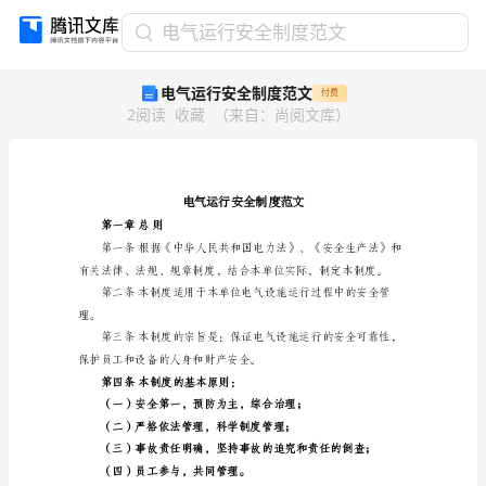
电
电气运行安全制度范文
气
电气运行安全制度范文
付费
运
2
阅读
收藏
（
来自
：
尚阅文库
）
行
安
全
制
度
范
第一章总则
文