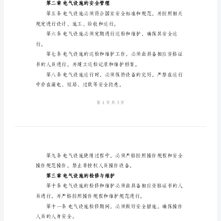
电
气
运
理。
行
安
保护员工和设备的人
全
第四条本制度的基本原则：
制
度
范
文
（四）员工参与，共同管理。
第
一
第二章电气设施的安全管理