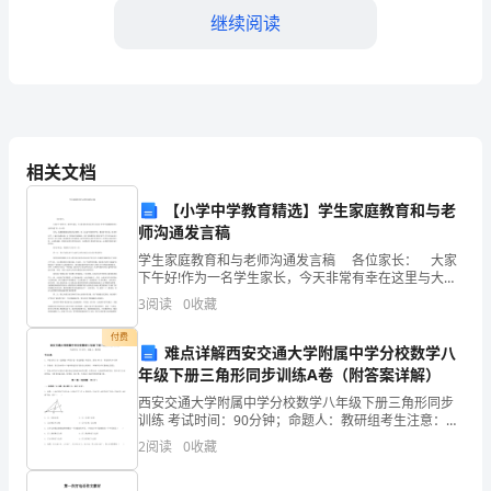
和
继续阅读
国
电
力
法》、
相关文档
第三章电气设施的检修与维护
《安
【小学中学教育精选】学生家庭教育和与老
师沟通发言稿
全
学生家庭教育和与老师沟通发言稿 各位家长： 大家
生
下午好!作为一名学生家长，今天非常有幸在这里与大家
分享“学生家庭教育和与老师沟通”的一点心得。 首先，
3
阅读
0
收藏
产
我要感谢我们班的几位老师，
付费
法》
难点详解西安交通大学附属中学分校数学八
人员的人身安全。
年级下册三角形同步训练A卷（附答案详解）
和
西安交通大学附属中学分校数学八年级下册三角形同步
训练 考试时间：90分钟；命题人：教研组考生注意：
有
1、本卷分第I卷（选择题）和第Ⅱ卷（非选择题）两部
2
阅读
0
收藏
修，并做好事故报告和记录。
分，满分100分，考试时间90分钟2、答卷前，考生务
关
第四章电气设施的安全检测