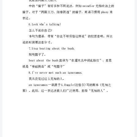
的
她肯定是脑子有点不正常。
实
用
英
语
口
语
4.Youareplaindoormat.
有
你真是个受气包。
些
1.She
is
really