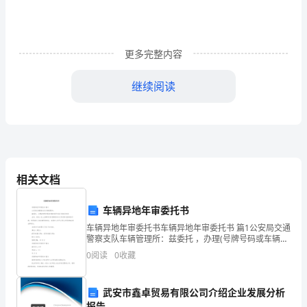
a
pill,
spending
更多完整内容
whole
继续阅读
day
harping
and
“受气包”的概念是不是很贴切呢?
plaining.
相关文档
5.Ihatephoniesmost.
我最恨两面三刀的人
车辆异地年审委托书
她
车辆异地年审委托书车辆异地年审委托书 篇1公安局交通
真
警察支队车辆管理所：兹委托 ，办理(号牌号码或车辆识
别代号)为 的机动车的业务，受托人在上述事项内所签署
0
阅读
0
收藏
烦
的有关文件资料及提供的手续，均是委托人真实意
表达。
人，
武安市鑫卓贸易有限公司介绍企业发展分析
6.Lookwho'stalking!
报告