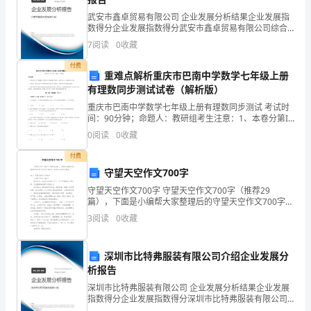
整
武安市鑫卓贸易有限公司 企业发展分析结果企业发展指
怎么不说你自己?
天
数得分企业发展指数得分武安市鑫卓贸易有限公司综合
得分说明：企业发展指数根据企业规模、企业创新、企
7
阅读
0
收藏
唠
业风险、企业活力四个维度对企业发展情况进行评价。
该企
付费
说的时候要注意分寸。
唠
重难点解析重庆市巴南中学数学七年级上册
有理数同步测试试卷（解析版）
7.Stopbeatingab
叨
重庆市巴南中学数学七年级上册有理数同步测试 考试时
间：90分钟；命题人：教研组考生注意：1、本卷分第I
叨
别兜圈子了。
卷（选择题）和第Ⅱ卷（非选择题）两部分，满分100
0
阅读
0
收藏
分，考试时间90分钟2、答卷前，考生务必用0.5
的。
付费
守望天空作文700字
就是“旁敲侧击”或“兜圈子”
守望天空作文700字 守望天空作文700字（推荐29
表
篇），下面是小编帮大家整理后的守望天空作文700字，
达
希望对大家有所帮助。篇1：守望天空作文700字 守望天
3
阅读
0
收藏
空作文700字
我从没见过这么无知的人。
不
满
深圳市比特弗服装有限公司介绍企业发展分
情
析报告
绪
深圳市比特弗服装有限公司 企业发展分析结果企业发展
的
指数得分企业发展指数得分深圳市比特弗服装有限公司
综合得分说明：企业发展指数根据企业规模、企业创