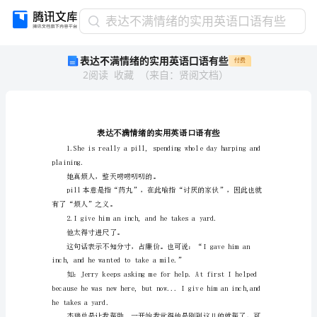
表
表达不满情绪的实用英语口语有些
达
表达不满情绪的实用英语口语有些
付费
不
2
阅读
收藏
（
来自
：
贤阅文档
）
满
情
绪
的
实
用
plaining.
英