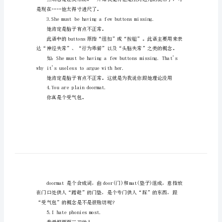
她真烦人，整天唠唠叨叨的。
语
口
有了“烦人”之义。
语
他太得寸进尺了。
有
些
表
达
不
hetakesayard.
满
情
是现在……他太得寸进尺了。
绪